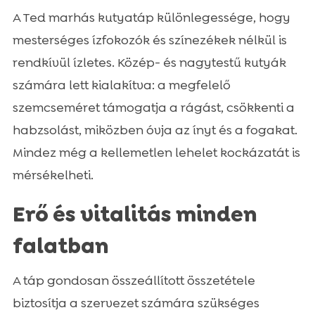
A Ted marhás kutyatáp különlegessége, hogy
mesterséges ízfokozók és színezékek nélkül is
rendkívül ízletes. Közép- és nagytestű kutyák
számára lett kialakítva: a megfelelő
szemcseméret támogatja a rágást, csökkenti a
habzsolást, miközben óvja az ínyt és a fogakat.
Mindez még a kellemetlen lehelet kockázatát is
mérsékelheti.
Erő és vitalitás minden
falatban
A táp gondosan összeállított összetétele
biztosítja a szervezet számára szükséges