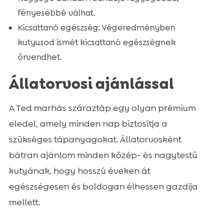
fényesebbé válhat.
Kicsattanó egészség: Végeredményben
kutyusod ismét kicsattanó egészségnek
örvendhet.
Állatorvosi ajánlással
A Ted marhás száraztáp egy olyan prémium
eledel, amely minden nap biztosítja a
szükséges tápanyagokat. Állatorvosként
bátran ajánlom minden közép- és nagytestű
kutyának, hogy hosszú éveken át
egészségesen és boldogan élhessen gazdija
mellett.