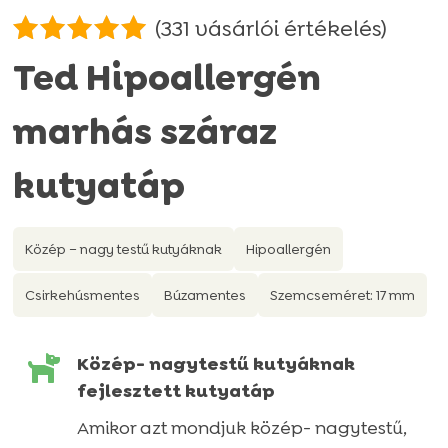
(
331
vásárlói értékelés)
Értékelés
Ted Hipoallergén
4.95
az 5-
ből,
marhás száraz
értékelés
alapján
kutyatáp
Közép – nagy testű kutyáknak
Hipoallergén
Csirkehúsmentes
Búzamentes
Szemcseméret: 17 mm

Közép- nagytestű kutyáknak
fejlesztett kutyatáp
Amikor azt mondjuk közép- nagytestű,