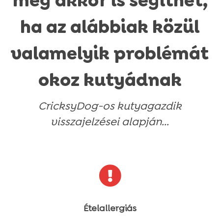
még akkor is segíthet,
ha az alábbiak közül
valamelyik problémát
okoz kutyádnak
CricksyDog-os kutyagazdik
visszajelzései alapján...

Ételallergiás