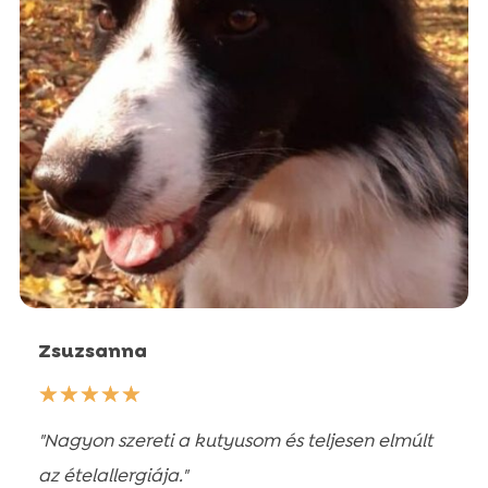
Szépségápolók
Táplálékkiegészítők és vitaminok
Táplálékkiegészítők és vitaminok
Macskaalmok
Szépségápolók
Szépségápolók
Zsuzsanna
☆
☆
☆
☆
☆
"Nagyon szereti a kutyusom és teljesen elmúlt
az ételallergiája."