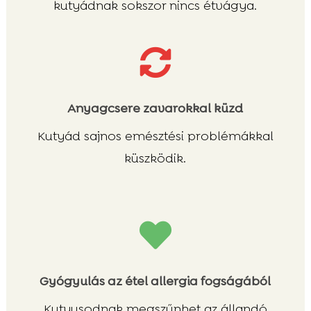
kutyádnak sokszor nincs étvágya.

Anyagcsere zavarokkal küzd
Kutyád sajnos emésztési problémákkal
küszködik.

Gyógyulás az étel allergia fogságából
Kutyusodnak megszűnhet az állandó