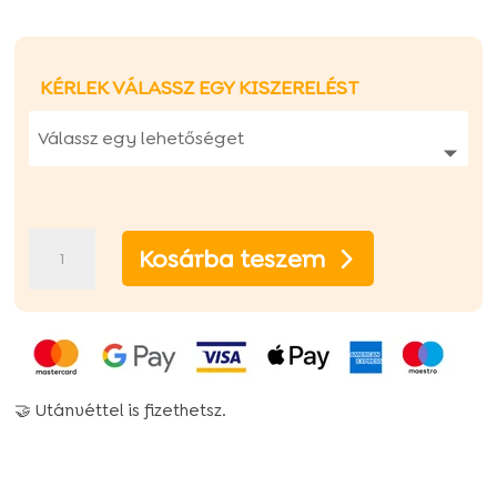
KÉRLEK VÁLASSZ EGY KISZERELÉST
Ted
Kosárba teszem
Hipoallergén
marhás
száraz
kutyatáp
🤝 Utánvéttel is fizethetsz.
mennyiség