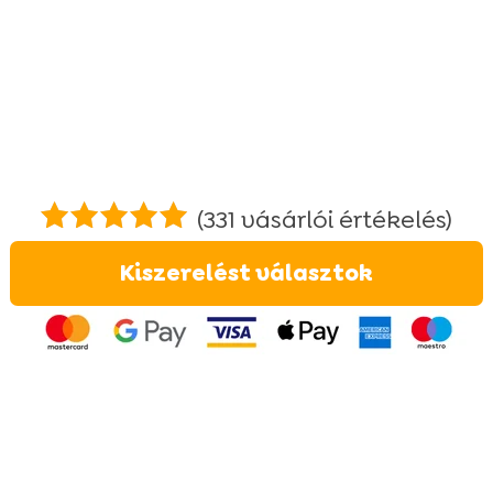
(
331
vásárlói értékelés)
Értékelés
Kiszerelést választok
4.95
az 5-
ből,
értékelés
alapján