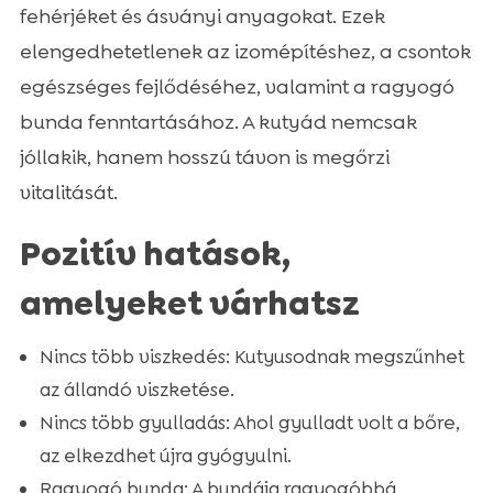
fehérjéket és ásványi anyagokat. Ezek
elengedhetetlenek az izomépítéshez, a csontok
egészséges fejlődéséhez, valamint a ragyogó
bunda fenntartásához. A kutyád nemcsak
jóllakik, hanem hosszú távon is megőrzi
vitalitását.
Pozitív hatások,
amelyeket várhatsz
Nincs több viszkedés: Kutyusodnak megszűnhet
az állandó viszketése.
Nincs több gyulladás: Ahol gyulladt volt a bőre,
az elkezdhet újra gyógyulni.
Ragyogó bunda: A bundája ragyogóbbá,