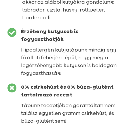
akkor az alábbi kutyákra gondolunk:
labrador, vizsla, husky, rottweiler,
border collie…

Érzékeny kutyusok is
fogyaszthatják
Hipoallergén kutyatápunk mindig egy
fő állati fehérjére épül, hogy még a
legérzékenyebb kutyusok is boldogan
fogyaszthassák!

0% csirkehúst és 0% búza-glutént
tartalmazó recept
Tápunk receptjében garantáltan nem
találsz egyetlen gramm csirkehúst, és
búza-glutént sem!