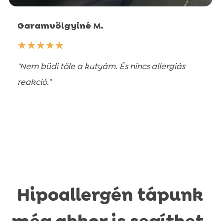
Garamvölgyiné M.
☆
☆
☆
☆
☆
"Nem büdi tőle a kutyám. És nincs allergiás
reakció."
Hipoallergén tápunk