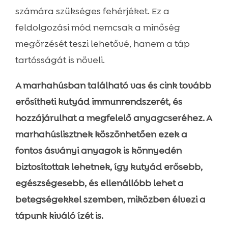
számára szükséges fehérjéket. Ez a
feldolgozási mód nemcsak a minőség
megőrzését teszi lehetővé, hanem a táp
tartósságát is növeli.
A marhahúsban található vas és cink tovább
erősítheti kutyád immunrendszerét, és
hozzájárulhat a megfelelő anyagcseréhez. A
marhahúslisztnek köszönhetően ezek a
fontos ásványi anyagok is könnyedén
biztosítottak lehetnek, így kutyád erősebb,
egészségesebb, és ellenállóbb lehet a
betegségekkel szemben, miközben élvezi a
tápunk kiváló ízét is.