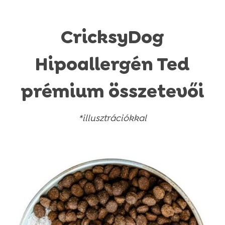
CricksyDog
Hipoallergén Ted
prémium összetevői
*illusztrációkkal