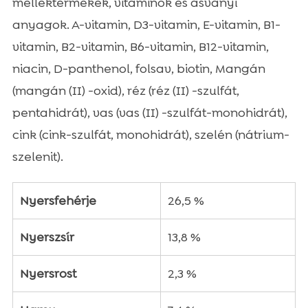
melléktermékek, vitaminok és ásványi
anyagok. A-vitamin, D3-vitamin, E-vitamin, B1-
vitamin, B2-vitamin, B6-vitamin, B12-vitamin,
niacin, D-panthenol, folsav, biotin, Mangán
(mangán (II) -oxid), réz (réz (II) -szulfát,
pentahidrát), vas (vas (II) -szulfát-monohidrát),
cink (cink-szulfát, monohidrát), szelén (nátrium-
szelenit).
Nyersfehérje
26,5 %
Nyerszsír
13,8 %
Nyersrost
2,3 %