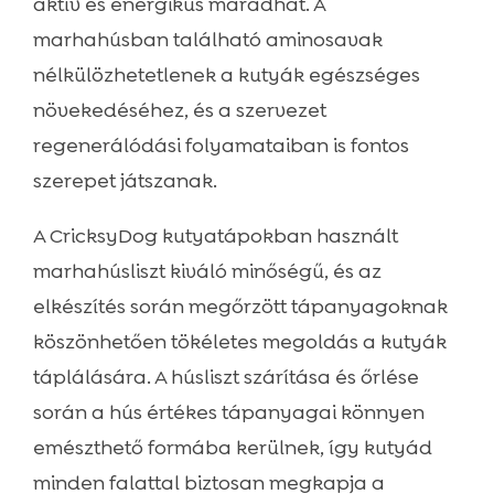
aktív és energikus maradhat. A
marhahúsban található aminosavak
nélkülözhetetlenek a kutyák egészséges
növekedéséhez, és a szervezet
regenerálódási folyamataiban is fontos
szerepet játszanak.
A CricksyDog kutyatápokban használt
marhahúsliszt kiváló minőségű, és az
elkészítés során megőrzött tápanyagoknak
köszönhetően tökéletes megoldás a kutyák
táplálására. A húsliszt szárítása és őrlése
során a hús értékes tápanyagai könnyen
emészthető formába kerülnek, így kutyád
minden falattal biztosan megkapja a