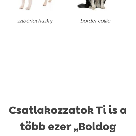
ibériai husky
border collie
labra
retri
Csatlakozzatok Ti is a
több ezer „Boldog