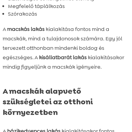
Megfelelő táplálkozás
Szórakozás
A
macskás lakás
kialakítása fontos mind a
macskák, mind a tulajdonosok számára. Egy jól
tervezett otthonban mindenki boldog és
egészséges. A
kisállatbarát lakás
kialakításakor
mindig figyeljünk a macskák igényeire.
A macskák alapvető
szükségletei az otthoni
környezetben
A
házikedvences lakás
kialakításakor fontos,