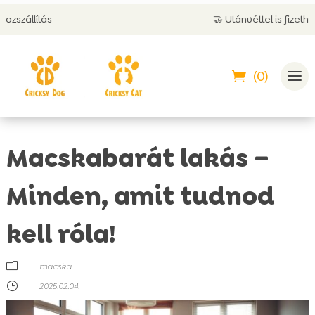
🤝 Utánvéttel is fizethetsz
(0)
Macskabarát lakás –
Minden, amit tudnod
kell róla!
m
macska
}
2025.02.04.