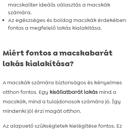
Gyakori hibák a macskabarát lakás

macskaliter ideális választás a macskák
kialakításakor
számára.
Összefoglaló
Az egészséges és boldog macskák érdekében

FAQ
fontos a megfelelő lakás kialakítása.

Miért fontos a macskabarát
lakás kialakítása?
A macskák számára biztonságos és kényelmes
otthon fontos. Egy
kisállatbarát lakás
mind a
macskák, mind a tulajdonosok számára jó. Így
mindenki jól érzi magát otthon.
Az alapvető szükségletek kielégítése fontos. Ez