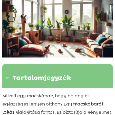
Tartalomjegyzék
3
Miért fontos a macskabarát lakás
Mi kell egy macskának, hogy boldog és

kialakítása?
egészséges legyen otthon? Egy
macskabarát
A macskák alapvető szükségletei az otthoni

lakás
kialakítása fontos. Ez biztosítja a kényelmet