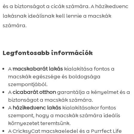
környezetben
és a biztonságot a cicák számára. A házikedvenc
A tökéletes macskabarát nappali

lakásnak ideálisnak kell lennie a macskák
kialakítása
számára.
Konyhai biztonság és macskák

Macskabarát fürdőszoba tippek

A macska szempontjából ideális hálószoba

Legfontosabb információk
Ablakpárkányok és erkélyek

biztonságossá tétele
A
macskabarát lakás
kialakítása fontos a
A megfelelő macskafelszerelés

macskák egészsége és boldogsága
kiválasztása
szempontjából.
Bútorzat védelme és karcolásmentesítés
A
cicabarát otthon
garantálja a kényelmet és a

A megfelelő növények kiválasztása
biztonságot a macskák számára.

A
házikedvenc lakás
kialakításakor fontos
Több macska esetén szükséges

szempont, hogy a macskák számára ideális
módosítások
környezetet teremtsünk.
Praktikus tisztítási és karbantartási tippek

A CricksyCat macskaeledel és a Purrfect Life