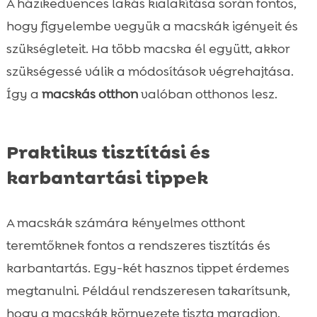
A házikedvences lakás kialakítása során fontos,
hogy figyelembe vegyük a macskák igényeit és
szükségleteit. Ha több macska él együtt, akkor
szükségessé válik a módosítások végrehajtása.
Így a
macskás otthon
valóban otthonos lesz.
Praktikus tisztítási és
karbantartási tippek
A macskák számára kényelmes otthont
teremtőknek fontos a rendszeres tisztítás és
karbantartás. Egy-két hasznos tippet érdemes
megtanulni. Például rendszeresen takarítsunk,
hogy a macskák környezete tiszta maradjon.