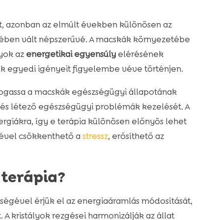
t, azonban az elmúlt években különösen az
ében vált népszerűvé. A macskák környezetébe
lyok az
energetikai egyensúly
elérésének
kák egyedi igényeit figyelembe véve történjen.
ámogassa a macskák egészségügyi állapotának
 és létező egészségügyi problémák kezelését. A
rgiákra, így e terápia különösen előnyös lehet
gével csökkenthető a
stressz
, erősíthető az
yterápia?
ségével érjük el az energiaáramlás módosítását,
t. A kristályok rezgései harmonizálják az állat