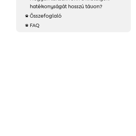
hatékonyságát hosszú távon?
Összefoglaló

FAQ
