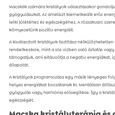
Macskák számára kristályok választásakor gondolj
gyógyulásukat. Az ametiszt kiemelkedik erős energe
lelki jólétéhez és egészségéhez. A rózsakvarc szere
környezetünk pozitív energiáit.
A kiválasztott kristályok tisztítása nélkülözhetetlen
rendelkezésre, mint a sós vízben való áztatás vagy 
támogatjuk, ami eltávolítja a negatív energiákat, íg
állapotát.
A kristályok programozása egy másik lényeges fo
helyes energiákat bocsátanak ki. Mentálisan állítsuk
gyógyulás vagy harmónia elősegítése. Így a kris
egészségét.
Macska kristályterápia és