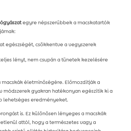
gyógyászat
egyre népszerűbbek a macskatartók
járnak:
at egészségét, csökkentve a vegyszerek
teljes lényt, nem csupán a tünetek kezelésére
 macskák életminőségére. Előmozdítják a
tív módszerek gyakran hatékonyan egészítik ki a
bb lehetséges eredményeket.
zorongást is. Ez különösen lényeges a macskák
etlenül attól, hogy a természetes vagy a