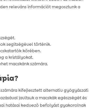
inden releváns információt megosztunk a
szségét.
yok segítségével történik.
cskatartók körében.
g a kristályokat.
ehet macskánk számára.
ápia?
számára kifejlesztett alternatív gyógyászati
mazásával javítsuk a macskák egészségét és
kai hatásai kedvező befolyást gyakorolnak