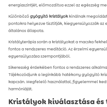
energiaszintjét, előmozdítva ezzel az egészség meg
Különböző
gyógyító kristályok
kínálnak megoldást 
pontokra helyezve tisztítják, kiegyensúlyozzák az
általános állapota.
Kristályterápia során a kristályokat a macska fekhe
fontos a rendszeres meditáció. Az érzelmi egyensú
egyensúlyozása szempontjából.
Sikeresség érdekében fontos a rendszeres alkalmaz
Tájékozódjunk a leginkább hatékony gyógyító kri
kapcsán. Megfelelő használattal, figyelemmel ked
harmóniáját.
Kristályok kiválasztása és 