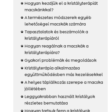
Hogyan kezdjük el a kristályterápiát

macskánkkal?
A természetes módszerek egyéb

lehetőségei macskák számára
Tapasztalatok és beszámolók a

kristályterápiáról
Hogyan reagálnak a macskák a

kristályterápiára?
Gyakori problémák és megoldások

Kristályterápia alkalmazása

együttműködésben más kezelésekkel
A helyes táplálkozás szerepe a macska

jóllétében
Leggyakrabban használt kristályok

részletes bemutatása
Hogyan tartsuk fenn a kristályok
