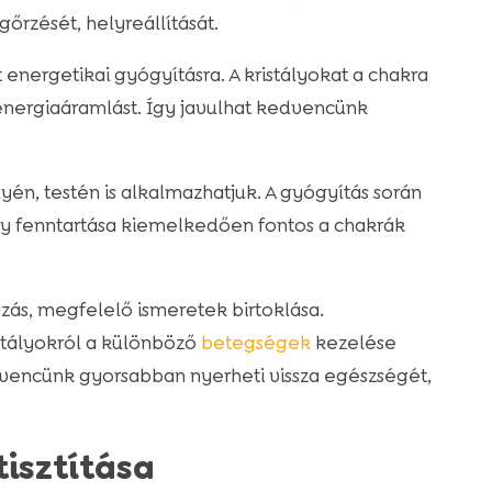
őrzését, helyreállítását.
energetikai gyógyításra. A kristályokat a chakra
 energiaáramlást. Így javulhat kedvencünk
lyén, testén is alkalmazhatjuk. A gyógyítás során
ly fenntartása kiemelkedően fontos a chakrák
ás, megfelelő ismeretek birtoklása.
stályokról a különböző
betegségek
kezelése
vencünk gyorsabban nyerheti vissza egészségét,
tisztítása