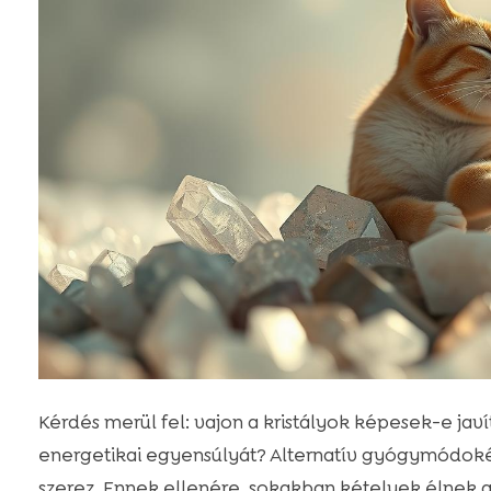
Kérdés merül fel: vajon a kristályok képesek-e jav
energetikai egyensúlyát? Alternatív gyógymódokén
szerez. Ennek ellenére, sokakban kételyek élnek az