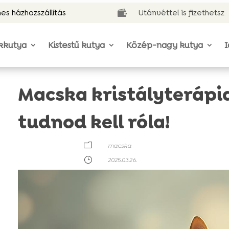
es házhozszállítás
Utánvéttel is fizethetsz

kkutya
Kistestű kutya
Közép-nagy kutya
I
Macska kristályterápi
tudnod kell róla!
m
macska
}
2025.03.26.