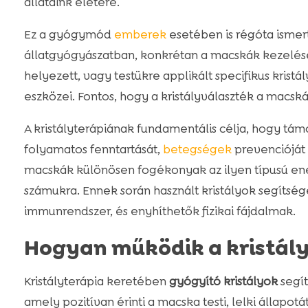
állataink életére.
Ez a gyógymód
emberek
esetében is régóta ismer
állatgyógyászatban, konkrétan a macskák kezelés
helyezett, vagy testükre applikált specifikus kristá
eszközei. Fontos, hogy a kristályválaszték a macs
A kristályterápiának fundamentális célja, hogy t
folyamatos fenntartását,
betegségek
prevencióját
macskák különösen fogékonyak az ilyen típusú ene
számukra. Ennek során használt kristályok segítsé
immunrendszer, és enyhíthetők fizikai fájdalmak.
Hogyan működik a kristál
Kristályterápia keretében
gyógyító kristályok
segít
amely pozitívan érinti a macska testi, lelki állapotá