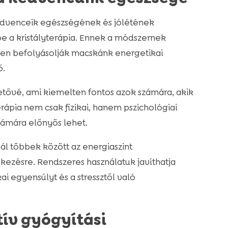
edvenceik egészségének és jólétének
 a kristályterápia. Ennek a módszernek
ően befolyásolják macskánk energetikai
ő.
etővé, ami kiemelten fontos azok számára, akik
erápia nem csak fizikai, hanem pszichológiai
számára előnyös lehet.
ál többek között az energiaszint
ezésre. Rendszeres használatuk javíthatja
ai egyensúlyt és a stressztől való
tív gyógyítási