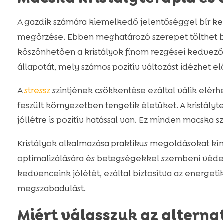
A gazdik számára kiemelkedő jelentőséggel bír k
megőrzése. Ebben meghatározó szerepet tölthet be
köszönhetően a kristályok finom rezgései kedvez
állapotát, mely számos pozitív változást idézhet el
A
stressz
szintjének csökkentése ezáltal válik elérh
feszült környezetben tengetik életüket. A kristályt
jóllétre is pozitív hatással van. Ez minden macska 
Kristályok alkalmazása praktikus megoldásokat kín
optimalizálására és betegségekkel szembeni védek
kedvenceink jólétét, ezáltal biztosítva az energetik
megszabadulást.
Miért válasszuk az alterna