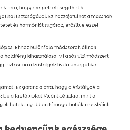
unk arra, hogy melyek elősegíthetik
tikai tisztaságával. Ez hozzájárulhat a macskák
tetet és harmóniát sugároz, erősítve ezzel
 lépés.
Ehhez különféle módszerek állnak
a holdfény kihasználása. Mi a sós vízi módszert
y biztosítva a kristályok tiszta energetikai
lyamat.
Ez garancia arra, hogy a kristályok a
 be a kristályokat kívánt céljukra, mint a
tályok hatékonyabban támogathatják macskáink
 a kedvencünk egészsége