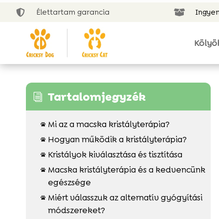
Élettartam garancia
Ingyen


Kölyö
Tartalomjegyzék
i
Mi az a macska kristályterápia?

Hogyan működik a kristályterápia?

Kristályok kiválasztása és tisztítása

Macska kristályterápia és a kedvencünk

egészsége
Miért válasszuk az alternatív gyógyítási

módszereket?