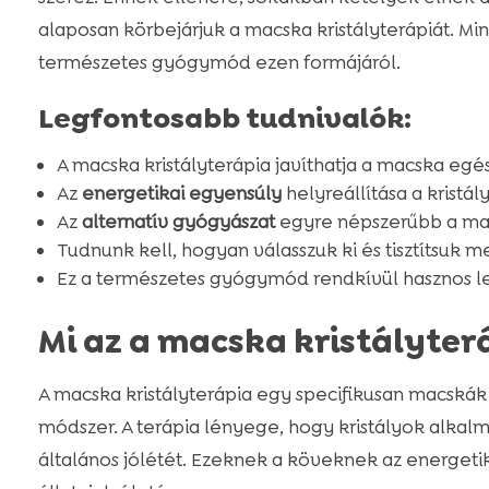
alaposan körbejárjuk a macska kristályterápiát. M
természetes gyógymód ezen formájáról.
Legfontosabb tudnivalók:
A macska kristályterápia javíthatja a macska egé
Az
energetikai egyensúly
helyreállítása a kristál
Az
alternatív gyógyászat
egyre népszerűbb a ma
Tudnunk kell, hogyan válasszuk ki és tisztítsuk me
Ez a természetes gyógymód rendkívül hasznos l
Mi az a macska kristályter
A macska kristályterápia egy specifikusan macskák 
módszer. A terápia lényege, hogy kristályok alkal
általános jólétét. Ezeknek a köveknek az energeti