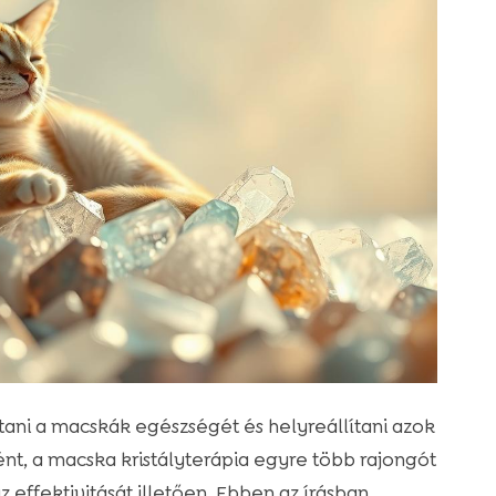
ítani a macskák egészségét és helyreállítani azok
t, a macska kristályterápia egyre több rajongót
 effektivitását illetően. Ebben az írásban