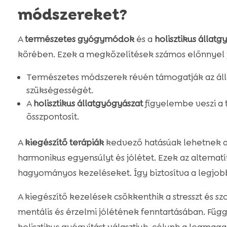
módszereket?
A
természetes gyógymódok
és a
holisztikus állat
körében. Ezek a megközelítések számos előnnyel 
Természetes módszerek révén támogatják az áll
szükségességét.
A
holisztikus állatgyógyászat
figyelembe veszi a 
összpontosít.
A
kiegészítő terápiák
kedvező hatásúak lehetnek a
harmonikus egyensúlyt és jólétet. Ezek az alterna
hagyományos kezeléseket. Így biztosítva a legjo
A kiegészítő kezelések csökkenthik a stresszt és s
mentális és érzelmi jólétének fenntartásában. Függ