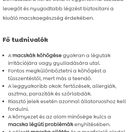
levegőt és nyugodtabb légzést biztosítani a
kiváló macskaegészség érdekében.
Fő tudnivalók
A
macskák köhögése
gyakran a légutak
irritációjára vagy gyulladására utal.
Fontos megkülönböztetni a köhögést a
tüsszentéstől, mert más a teendő.
A leggyakoribb okok: fertőzések, allergiák,
asztma, paraziták és szőrlabdák.
Riasztó jelek esetén azonnal állatorvoshoz kell
fordulni.
A környezet és az alom minősége kulcs a
macska légúti problémák
enyhítésében.