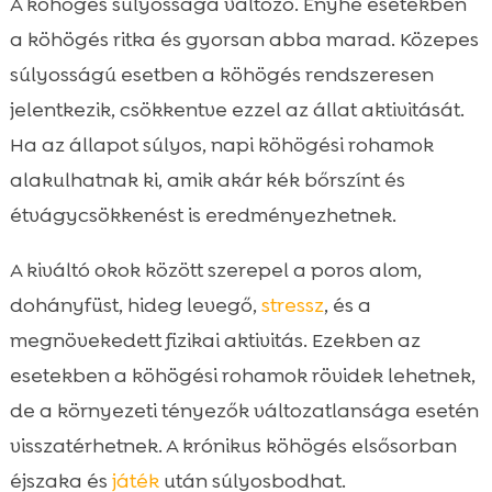
A köhögés súlyossága változó. Enyhe esetekben
a köhögés ritka és gyorsan abba marad. Közepes
súlyosságú esetben a köhögés rendszeresen
jelentkezik, csökkentve ezzel az állat aktivitását.
Ha az állapot súlyos, napi köhögési rohamok
alakulhatnak ki, amik akár kék bőrszínt és
étvágycsökkenést is eredményezhetnek.
A kiváltó okok között szerepel a poros alom,
dohányfüst, hideg levegő,
stressz
, és a
megnövekedett fizikai aktivitás. Ezekben az
esetekben a köhögési rohamok rövidek lehetnek,
de a környezeti tényezők változatlansága esetén
visszatérhetnek. A krónikus köhögés elsősorban
éjszaka és
játék
után súlyosbodhat.