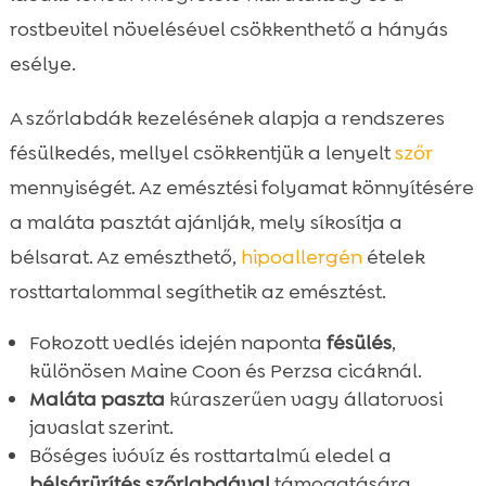
rostbevitel növelésével csökkenthető a hányás
esélye.
A szőrlabdák kezelésének alapja a rendszeres
fésülkedés, mellyel csökkentjük a lenyelt
szőr
mennyiségét. Az emésztési folyamat könnyítésére
a maláta pasztát ajánlják, mely síkosítja a
bélsarat. Az emészthető,
hipoallergén
ételek
rosttartalommal segíthetik az emésztést.
Fokozott vedlés idején naponta
fésülés
,
különösen Maine Coon és Perzsa cicáknál.
Maláta paszta
kúraszerűen vagy állatorvosi
javaslat szerint.
Bőséges ivóvíz és rosttartalmú eledel a
bélsárürítés szőrlabdával
támogatására.