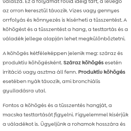
válasza. Ez a folyamat rövid ideig tart, a levegő
az orron keresztül távozik. Vizes vagy gennyes
orrfolyás és könnyezés is kísérheti a tüsszentést. A
köhögést és a tüsszentést a hang, a testtartás és a
váladék jellege alapján lehet megkülönböztetni.
A köhögés kétféleképpen jelenik meg: száraz és
produktív köhögésként.
Száraz köhögés
esetén
irritáció vagy asztma áll fenn.
Produktív köhögés
esetében nyák távozik, ami bronchiális
gyulladásra utal.
Fontos a köhögés és a tüsszentés hangját, a
macska testtartását figyelni. Figyelemmel kísérjük
a váladékot is. Ügyeljünk a rohamok hosszára és