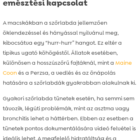
emésztési kapcsolat
A macskákban a szőrlabda jellemzően
öklendezéssel és hányással nyilvánul meg,
kibocsátva egy “hurr-hurr” hangot. Ez eltér a
tipikus ugató köhögéstől. Állatok esetében,
különösen a hosszúszőrű fajtáknál, mint a
Maine
Coon
és a Perzsa, a vedlés és az önápolás
hatására a szőrlabdák gyakrabban alakulnak ki.
Gyakori szőrlabda tünetek esetén, ha semmi sem
távozik, légúti problémák, mint az asztma vagy
bronchitis lehet a háttérben. Ebben az esetben a
tünetek pontos dokumentálására videó felvétel is
ideális lehet. A megfelelő hidratáltság és a