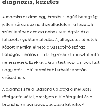
diagnózis, kezelés
A
macska asztma
egy krónikus légúti betegség,
jellemzői az eozinofil gyulladalom, a légutak
szűkületének okozta nehezített légzés és a
fokozott nyáktermelődés. A jellegzetes tünetek
között megfigyelhető a visszatérő
száraz
köhögés
, zihálás és a kilégzéskor tapasztalható
nehézségek. Ezek gyakran testmozgás, por, füst
vagy erős illatú termékek terhelése során
erősödnek.
A diagnózis felállításának alapja a mellkasi
röntgenfelvétel, amelyen a tüdőtágulat és a
bronchok megnagyobbodása látható. A