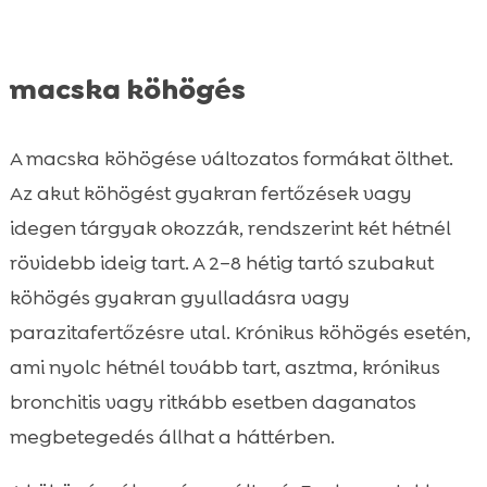
macska köhögés
A macska köhögése változatos formákat ölthet.
Az akut köhögést gyakran fertőzések vagy
idegen tárgyak okozzák, rendszerint két hétnél
rövidebb ideig tart. A 2–8 hétig tartó szubakut
köhögés gyakran gyulladásra vagy
parazitafertőzésre utal. Krónikus köhögés esetén,
ami nyolc hétnél tovább tart, asztma, krónikus
bronchitis vagy ritkább esetben daganatos
megbetegedés állhat a háttérben.