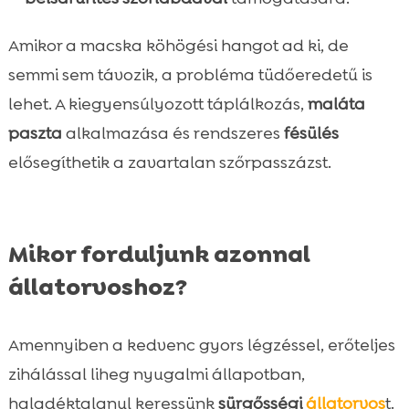
Amikor a macska köhögési hangot ad ki, de
semmi sem távozik, a probléma tüdőeredetű is
lehet. A kiegyensúlyozott táplálkozás,
maláta
paszta
alkalmazása és rendszeres
fésülés
elősegíthetik a zavartalan szőrpasszázst.
Mikor forduljunk azonnal
állatorvoshoz?
Amennyiben a kedvenc gyors légzéssel, erőteljes
zihálással liheg nyugalmi állapotban,
haladéktalanul keressünk
sürgősségi
állatorvos
t.