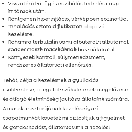
Visszatérő köhögés és zihálás terhelés vagy
irritánsok után.
Röntgenen hiperinfláció, vérképben eozinofília.
Inhalációs szteroid
flutikazon
alapozó
kezelésre.
Rohamra
terbutalin
vagy albuterol/salbutamol,
spacer maszk macskáknak
használatával.
Környezeti kontroll, súlymenedzsment,
rendszeres állatorvosi ellenőrzés.
Tehát, célja a kezelésnek a gyulladás
csökkentése, a légutak szűkületének megelőzése
és átfogó életminőség javítása állataink számára.
A macska asztmájának kezelése igazi
csapatmunkát követel: mi biztosítjuk a figyelmet
és gondoskodást, állatorvosunk a kezelési