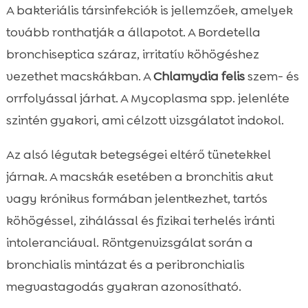
A bakteriális társinfekciók is jellemzőek, amelyek
tovább ronthatják a állapotot. A Bordetella
bronchiseptica száraz, irritatív köhögéshez
vezethet macskákban. A
Chlamydia felis
szem- és
orrfolyással járhat. A Mycoplasma spp. jelenléte
szintén gyakori, ami célzott vizsgálatot indokol.
Az alsó légutak betegségei eltérő tünetekkel
járnak. A macskák esetében a bronchitis akut
vagy krónikus formában jelentkezhet, tartós
köhögéssel, zihálással és fizikai terhelés iránti
intoleranciával. Röntgenvizsgálat során a
bronchialis mintázat és a peribronchialis
megvastagodás gyakran azonosítható.