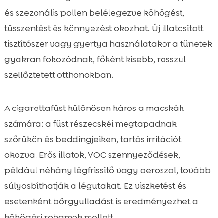
és szezonális pollen belélegezve köhögést,
tüsszentést és könnyezést okozhat. Új illatosított
tisztítószer vagy gyertya használatakor a tünetek
gyakran fokozódnak, főként kisebb, rosszul
szellőztetett otthonokban.
A cigarettafüst különösen káros a macskák
számára: a füst részecskéi megtapadnak
szőrükön és beddingjeiken, tartós irritációt
okozva. Erős illatok, VOC szennyeződések,
például néhány légfrissítő vagy aeroszol, tovább
súlyosbíthatják a légutakat. Ez viszketést és
esetenként bőrgyulladást is eredményezhet a
köhögési rohamok mellett.