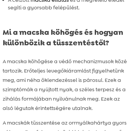
A célzott
macska ellátás
és a megfelelő eledel
segíti a gyorsabb felépülést.
Mi a macska köhögés és hogyan
különbözik a tüsszentéstől?
A macska köhögése a védő mechanizmusok közé
tartozik. Erőteljes levegőkiáramlást figyelhetünk
meg, ami néha öklendezéssel is párosul. Ezek a
szimptómák a nyújtott nyak, a széles terpesz és a
zihálás formájában nyilvánulnak meg. Ezek az
alsó légutak érintettségére utalnak.
A macskák tüsszentése az orrnyálkahártya gyors