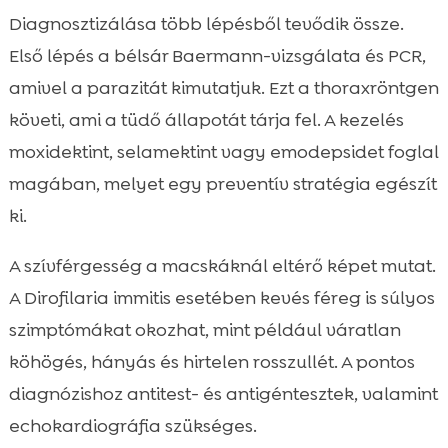
Diagnosztizálása több lépésből tevődik össze.
Első lépés a bélsár Baermann-vizsgálata és PCR,
amivel a parazitát kimutatjuk. Ezt a thoraxröntgen
követi, ami a tüdő állapotát tárja fel. A kezelés
moxidektint, selamektint vagy emodepsidet foglal
magában, melyet egy preventív stratégia egészít
ki.
A szívférgesség a macskáknál eltérő képet mutat.
A Dirofilaria immitis esetében kevés féreg is súlyos
szimptómákat okozhat, mint például váratlan
köhögés, hányás és hirtelen rosszullét. A pontos
diagnózishoz antitest- és antigéntesztek, valamint
echokardiográfia szükséges.