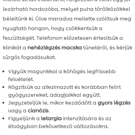
lezárható hordozóba, melyet puha törölközőkkel
béleltünk ki. Ülve maradva mellette szólítsuk meg
nyugtató hangon, hogy csökkentsük a
feszültségét. Telefonon előzetesen értesítsük a
klinikát a
nehézlégzés macska
tünetéről, és kérjük
sürgős fogadásukat.
Vigyük magunkkal a köhögés legfrissebb
felvételét.
Rögzítsük az alkalmazott és korábban felírt
gyógyszereket, adagjaikkal együtt.
Jegyzeteljük le, mikor kezdődött a
gyors légzés
vagy a
cianózis
.
Figyeljünk a
letargia
intenzitására és az
étvágyban bekövetkező változásokra.