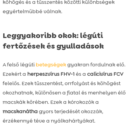
köhögés és a tüsszentés közötti különbségek
egyértelműbbé válnak.
Leggyakoribb okok: légúti
fertőzések és gyulladások
A felső légúti
betegségek
gyakran fordulnak elő.
Ezekért a
herpeszvírus FHV-1
és a
calicivírus FCV
felelős. Ezek tüsszentést, orrfolyást és köhögést
okozhatnak, különösen a fiatal és menhelyen élő
macskák körében. Ezek a kórokozók a
macskanátha
gyors terjedését okozzák,
érzékennyé téve a nyálkahártyákat.