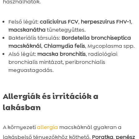
használhatók.
Felső légút:
calicivírus FCV
,
herpeszvírus FHV-1
,
macskanátha
tünetegyüttes.
Bakteriális társulás:
Bordetella bronchiseptica
macskáknál
,
Chlamydia felis
, Mycoplasma spp.
Alsó légút:
macska bronchitis
, radiológiai
bronchialis mintázat, peribronchialis
megvastagodás.
Allergiák és irritációk a
lakásban
A környezeti
allergia
macskáknál gyakran a
lakásbelső tényezőkhöz köthető.
Poratka
,
penész