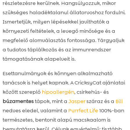
részletezésre kerülnek. Hangsúlyozzuk, mikor
támogatása
szükséges haladéktalanul állatorvoshoz fordulni.
CricksyCat ajánlások: teljes értékű,

Ismertetjük, milyen lépésekkel javíthatók a
hipoallergén megoldások
környezeti feltételek, a levegő minősége és a
Purrfect Life macskaalom és a légúti

megfelelő alomválasztás fontossága. Tárgyaljuk
komfort
Gyógyszeres és kiegészítő terápiák
a tudatos táplálkozás és az immunrendszer

Megelőzés: oltások, parazitaellenes
támogatásának alapelveit is.

védelem, rutin
Esettanulmányok és könnyen alkalmazható
Összefoglaló

tanácsok is helyet kapnak. A CricksyCat ajánlatai
FAQ

között szereplő
hipoallergén
, csirkehús- és
búzamentes
tápok, mint a
Jasper
száraz és a
Bill
nedves eledel, valamint a
Purrfect Life
100%-ban
természetes, bentonit alapú macskaalom is
bemutatásra kerül. Célunk egyértelmű: tisztább