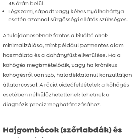
48 órán belül.
Légszomj, sápadt vagy kékes nyálkahártya
esetén azonnal sürgősségi ellátás szükséges.
A tulajdonosoknak fontos a kiváltó okok
minimalizálása, mint például pormentes alom
használata és a dohányfüst elkerülése. Ha a
köhögés megismételődik, vagy ha krónikus
köhögésről van szó, haladéktalanul konzultáljon
állatorvossal. A rövid videófelvételek a köhögés
esetében nélkülözhetetlenek lehetnek a
diagnózis precíz meghatározásához.
Hajgombócok (szőrlabdák) és