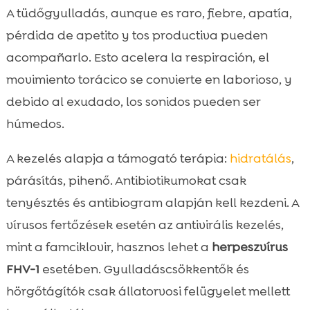
A tüdőgyulladás, aunque es raro, fiebre, apatía,
pérdida de apetito y tos productiva pueden
acompañarlo. Esto acelera la respiración, el
movimiento torácico se convierte en laborioso, y
debido al exudado, los sonidos pueden ser
húmedos.
A kezelés alapja a támogató terápia:
hidratálás
,
párásítás, pihenő. Antibiotikumokat csak
tenyésztés és antibiogram alapján kell kezdeni. A
vírusos fertőzések esetén az antivirális kezelés,
mint a famciklovir, hasznos lehet a
herpeszvírus
FHV-1
esetében. Gyulladáscsökkentők és
hörgőtágítók csak állatorvosi felügyelet mellett