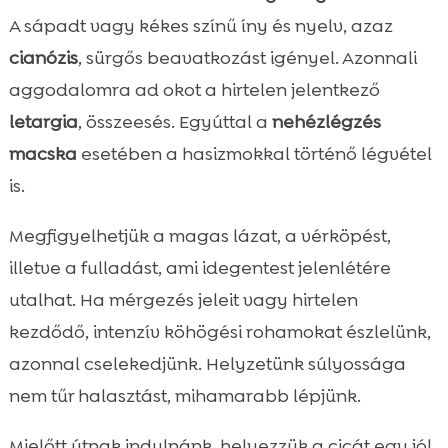
A sápadt vagy kékes színű íny és nyelv, azaz
cianózis
, sürgős beavatkozást igényel. Azonnali
aggodalomra ad okot a hirtelen jelentkező
letargia
, összeesés. Egyúttal a
nehézlégzés
macska
esetében a hasizmokkal történő légvétel
is.
Megfigyelhetjük a magas lázat, a vérköpést,
illetve a fulladást, ami idegentest jelenlétére
utalhat. Ha mérgezés jeleit vagy hirtelen
kezdődő, intenzív köhögési rohamokat észlelünk,
azonnal cselekedjünk. Helyzetünk súlyossága
nem tűr halasztást, mihamarabb lépjünk.
Mielőtt útnak indulnánk, helyezzük a cicát egy jól