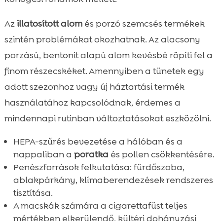
Az
illatosított alom
és porzó szemcsés termékek
szintén problémákat okozhatnak. Az alacsony
porzású, bentonit alapú alom kevésbé röpíti fel a
finom részecskéket. Amennyiben a tünetek egy
adott szezonhoz vagy új háztartási termék
használatához kapcsolódnak, érdemes a
mindennapi rutinban változtatásokat eszközölni.
HEPA-szűrés bevezetése a hálóban és a
nappaliban a
poratka
és pollen csökkentésére.
Penészforrások felkutatása: fürdőszoba,
ablakpárkány, klímaberendezések rendszeres
tisztítása.
A macskák számára a cigarettafüst teljes
mértékben elkerülendő, kültéri dohányzási