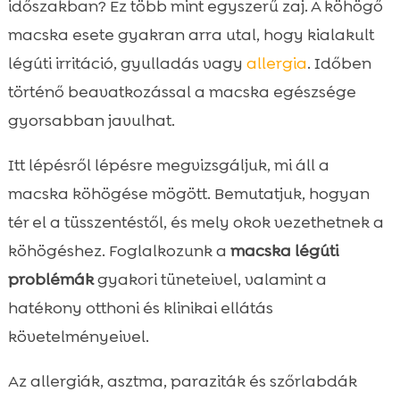
időszakban? Ez több mint egyszerű zaj. A köhögő
gyulladások
Allergiák és irritációk a lakásban
macska esete gyakran arra utal, hogy kialakult

Asztma macskáknál: jelek, diagnózis,
légúti irritáció, gyulladás vagy
allergia
. Időben

kezelés
történő beavatkozással a macska egészsége
Szívférgesség és paraziták mint ritkább

gyorsabban javulhat.
okok
macska köhögés
Itt lépésről lépésre megvizsgáljuk, mi áll a

Hajgombócok (szőrlabdák) és emésztési
macska köhögése mögött. Bemutatjuk, hogyan

kapcsolat
tér el a tüsszentéstől, és mely okok vezethetnek a
Mikor forduljunk azonnal állatorvoshoz?

köhögéshez. Foglalkozunk a
macska légúti
Diagnosztikai lépés az orvosi rendelőben

problémák
gyakori tüneteivel, valamint a
Otthoni megfigyelés: köhögésnapló és

hatékony otthoni és klinikai ellátás
videók
követelményeivel.
Környezetoptimalizálás a tünetek

csökkentésére
Az allergiák, asztma, paraziták és szőrlabdák
Táplálkozás és immunrendszer
