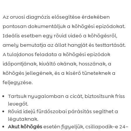
Az orvosi diagnózis elősegítése érdekében
pontosan dokumentáljuk a köhögési epizódokat.
Ideális esetben egy rövid videó a köhögésről,
amely bemutatja az állat hangját és testtartását.
A tulajdonos feladata a köhögési epizódok
időpontjának, kiváltó okának, hosszának, a
köhögés jellegének, és a kísérő tüneteknek a
feljegyzése.
Tartsuk nyugalomban a cicát, biztosítsunk friss
levegőt.
Rövid idejű fürdőszobai párásítás segíthet a
légutaknak.
Akut köhögés
esetén figyeljük, csillapodik-e 24–