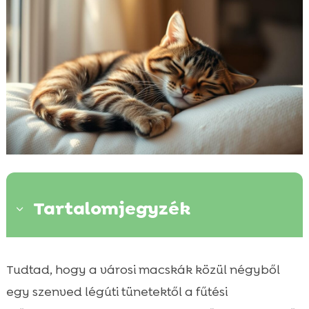
Tartalomjegyzék
3
Mi a macska köhögés és hogyan

Tudtad, hogy a városi macskák közül négyből
különbözik a tüsszentéstől?
egy szenved légúti tünetektől a fűtési
Leggyakoribb okok: légúti fertőzések és
