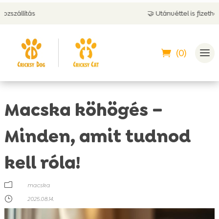
🤝 Utánvéttel is fizethetsz
(0)
Macska köhögés –
Minden, amit tudnod
kell róla!
m
macska
}
2025.08.14.