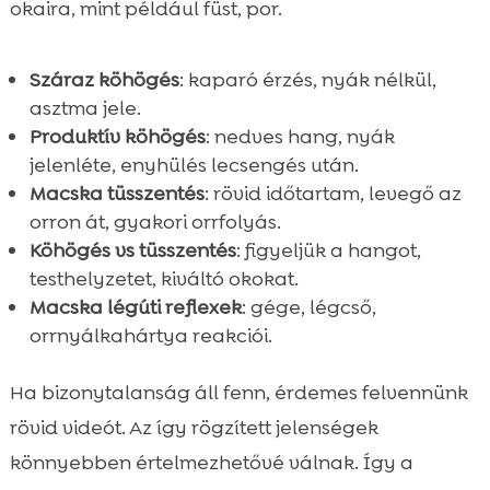
okaira, mint például füst, por.
Száraz köhögés
: kaparó érzés, nyák nélkül,
asztma jele.
Produktív köhögés
: nedves hang, nyák
jelenléte, enyhülés lecsengés után.
Macska tüsszentés
: rövid időtartam, levegő az
orron át, gyakori orrfolyás.
Köhögés vs tüsszentés
: figyeljük a hangot,
testhelyzetet, kiváltó okokat.
Macska légúti reflexek
: gége, légcső,
orrnyálkahártya reakciói.
Ha bizonytalanság áll fenn, érdemes felvennünk
rövid videót. Az így rögzített jelenségek
könnyebben értelmezhetővé válnak. Így a