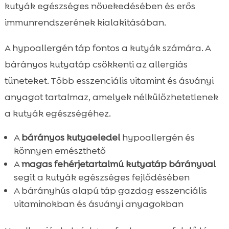
kutyák egészséges növekedésében és erős
immunrendszerének kialakításában.
A hypoallergén táp fontos a kutyák számára. A
bárányos kutyatáp csökkenti az allergiás
tüneteket. Több esszenciális vitamint és ásványi
anyagot tartalmaz, amelyek nélkülözhetetlenek
a kutyák egészségéhez.
A
bárányos kutyaeledel
hypoallergén és
könnyen emészthető
A
magas fehérjetartalmú kutyatáp bárányval
segít a kutyák egészséges fejlődésében
A bárányhús alapú táp gazdag esszenciális
vitaminokban és ásványi anyagokban