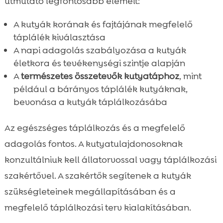
útmutató legfontosabb elemeit:
A kutyák korának és fajtájának megfelelő
táplálék kiválasztása
A napi adagolás szabályozása a kutyák
életkora és tevékenységi szintje alapján
A
természetes összetevők kutyatáphoz
, mint
például a bárányos táplálék kutyáknak,
bevonása a kutyák táplálkozásába
Az egészséges táplálkozás és a megfelelő
adagolás fontos. A kutyatulajdonosoknak
konzultálniuk kell állatorvossal vagy táplálkozási
szakértővel. A szakértők segítenek a kutyák
szükségleteinek megállapításában és a
megfelelő táplálkozási terv kialakításában.