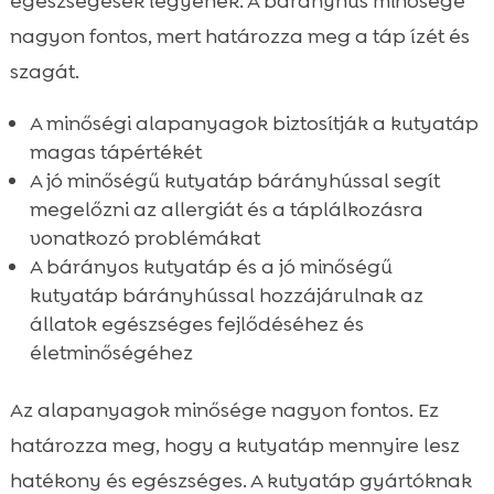
egészségesek legyenek. A bárányhús minősége
nagyon fontos, mert határozza meg a táp ízét és
szagát.
A minőségi alapanyagok biztosítják a kutyatáp
magas tápértékét
A jó minőségű kutyatáp bárányhússal segít
megelőzni az allergiát és a táplálkozásra
vonatkozó problémákat
A bárányos kutyatáp és a jó minőségű
kutyatáp bárányhússal hozzájárulnak az
állatok egészséges fejlődéséhez és
életminőségéhez
Az alapanyagok minősége nagyon fontos. Ez
határozza meg, hogy a kutyatáp mennyire lesz
hatékony és egészséges. A kutyatáp gyártóknak