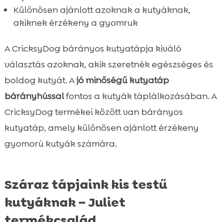
Különösen ajánlott azoknak a kutyáknak,
akiknek érzékeny a gyomruk
A CricksyDog bárányos kutyatápja kiváló
választás azoknak, akik szeretnék egészséges és
boldog kutyát. A
jó minőségű kutyatáp
bárányhússal
fontos a kutyák táplálkozásában. A
CricksyDog termékei között van bárányos
kutyatáp, amely különösen ajánlott érzékeny
gyomorú kutyák számára.
Száraz tápjaink kis testű
kutyáknak – Juliet
termékcsalád