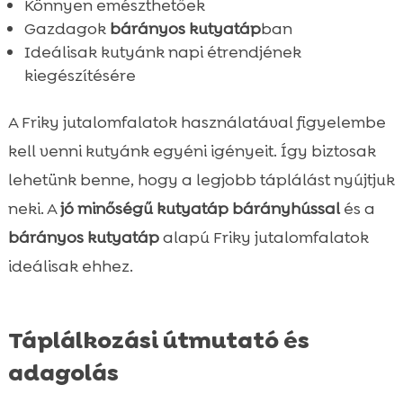
Könnyen emészthetőek
Gazdagok
bárányos kutyatáp
ban
Ideálisak kutyánk napi étrendjének
kiegészítésére
A Friky jutalomfalatok használatával figyelembe
kell venni kutyánk egyéni igényeit. Így biztosak
lehetünk benne, hogy a legjobb táplálást nyújtjuk
neki. A
jó minőségű kutyatáp bárányhússal
és a
bárányos kutyatáp
alapú Friky jutalomfalatok
ideálisak ehhez.
Táplálkozási útmutató és
adagolás