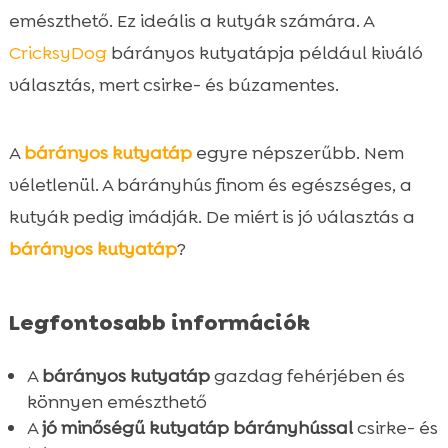
A bárányos kutyatáp és az allergiák

emészthető. Ez ideális a kutyák számára. A
kapcsolata
CricksyDog
bárányos kutyatápja például kiváló
A CricksyDog bárányos kutyatáp

választás, mert csirke- és búzamentes.
különlegessége
Száraz tápjaink kis testű kutyáknak – Juliet

termékcsalád
A
bárányos kutyatáp
egyre népszerűbb. Nem
Közepes és nagy testű kutyák tápja – Ted
véletlenül. A bárányhús finom és egészséges, a

termékcsalád
kutyák pedig imádják. De miért is jó választás a
Nedves eledelek – Ely termékcsalád

bárányos kutyatáp
?
bemutatása
Friky jutalomfalatok – A tökéletes kiegészítő

Legfontosabb információk
Táplálkozási útmutató és adagolás

A megfelelő tárolás jelentősége

A
bárányos kutyatáp
gazdag fehérjében és
Átállás új tápra – Hasznos tanácsok

könnyen emészthető
A minőségi alapanyagok szerepe
A
jó minőségű kutyatáp bárányhússal
csirke- és
