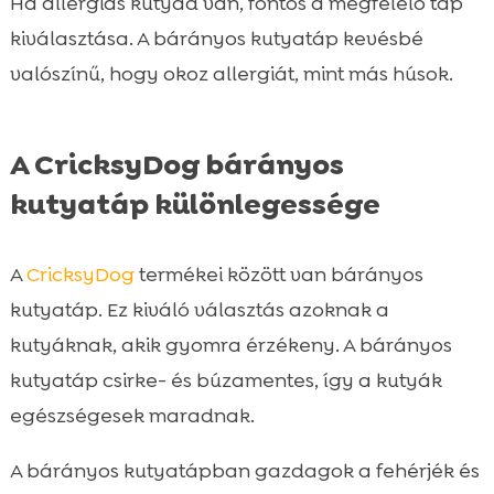
Ha allergiás kutyád van, fontos a megfelelő táp
kiválasztása. A bárányos kutyatáp kevésbé
valószínű, hogy okoz allergiát, mint más húsok.
A CricksyDog bárányos
kutyatáp különlegessége
A
CricksyDog
termékei között van bárányos
kutyatáp. Ez kiváló választás azoknak a
kutyáknak, akik gyomra érzékeny. A bárányos
kutyatáp csirke- és búzamentes, így a kutyák
egészségesek maradnak.
A bárányos kutyatápban gazdagok a fehérjék és