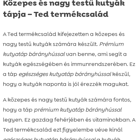
Közepes és nagy testű kutyák
tápja – Ted termékcsalád
A Ted termékcsalád kifejezetten a közepes és
nagy testű kutyák számára készült.
Prémium
kutyatáp bárányhússal
van benne, ami segít a
kutyák egészségében és immunrendszerében. Ez
a táp
egészséges kutyatáp bárányhússal
készül,
hogy a kutyák naponta is jól érezzék magukat.
A közepes és nagy testű kutyák számára fontos,
hogy a táp
prémium kutyatáp bárányhússal
legyen. Ez gazdag fehérjében és vitaminokban. A
Ted termékcsalád ezt figyelembe véve kínál
egészséges kutyatáp bárányhússal
a kutyák