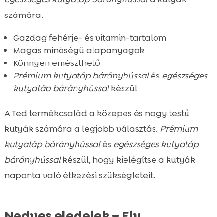
számára.
Gazdag fehérje- és vitamin-tartalom
Magas minőségű alapanyagok
Könnyen emészthető
Prémium kutyatáp bárányhússal
és
egészséges
kutyatáp bárányhússal
készül
A Ted termékcsalád a közepes és nagy testű
kutyák számára a legjobb választás.
Prémium
kutyatáp bárányhússal
és
egészséges kutyatáp
bárányhússal
készül, hogy kielégítse a kutyák
naponta való étkezési szükségleteit.
Nedves eledelek – Ely