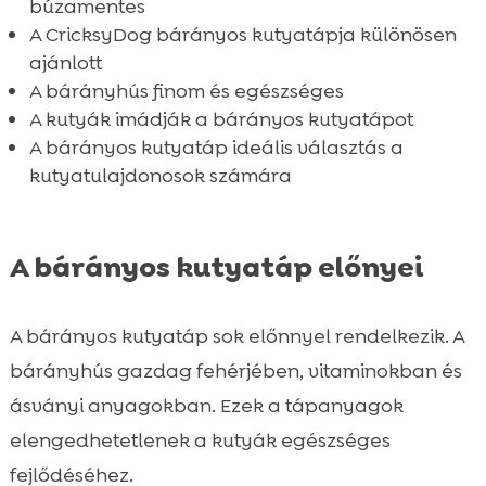
Összefoglaló
búzamentes

A CricksyDog bárányos kutyatápja különösen
GYAKRAN ISMÉTELT KÉRDÉSEK

ajánlott
A bárányhús finom és egészséges
A kutyák imádják a bárányos kutyatápot
A bárányos kutyatáp ideális választás a
kutyatulajdonosok számára
A bárányos kutyatáp előnyei
A bárányos kutyatáp sok előnnyel rendelkezik. A
bárányhús gazdag fehérjében, vitaminokban és
ásványi anyagokban. Ezek a tápanyagok
elengedhetetlenek a kutyák egészséges
fejlődéséhez.