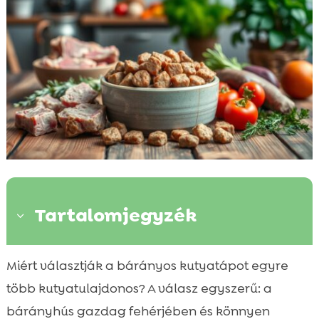
Tartalomjegyzék
3
A bárányos kutyatáp előnyei
Miért választják a bárányos kutyatápot egyre

Miért válassz bárányhús alapú tápot
több kutyatulajdonos? A válasz egyszerű: a

kutyádnak?
bárányhús gazdag fehérjében és könnyen