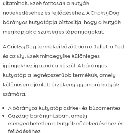
vitaminok. Ezek fontosak a kutyák
növekedéséhez és fejlődéséhez. A CricksyDog
bárányos kutyatápja biztosítja, hogy a kutyák
megkapják a szükséges tápanyagokat.
A CricksyDog termékei között van a Juliet, a Ted
és az Ely. Ezek mindegyike különleges
igényekhez igazodva készül. A bárányos
kutyatáp a legnépszerűbb termékük, amely
különösen ajánlott érzékeny gyomorú kutyák
számára.
A bárányos kutyatáp csirke- és búzamentes
Gazdag bárányhúsban, amely
elengedhetetlen a kutyák növekedéséhez és
fejlődéséhez