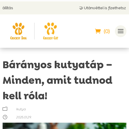
🤝 Utánvéttel is fizethetsz
(0)
Bárányos kutyatáp –
Minden, amit tudnod
kell róla!
m
kutya
}
2025.01.29.