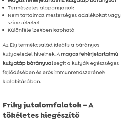
Magas fehérjetartalmú kutyatáp bárányval
Természetes alapanyagok
Nem tartalmaz mesterséges adalékokat vagy
színezékeket
Különféle ízekben kapható
Az Ely termékcsalád ideális a bárányos
kutyaeledel híveinek. A
magas fehérjetartalmú
kutyatáp bárányval
segít a kutyák egészséges
fejlődésében és erős immunrendszerének
kialakításában.
Friky jutalomfalatok – A
tökéletes kiegészítő