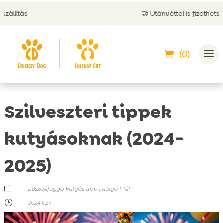
🤝 Utánvéttel is fizethetsz
(0)
Szilveszteri tippek
kutyásoknak (2024-
2025)
m
Évszakfüggő kutyás tipp
|
kutya
|
Tél
}
2024.11.27.