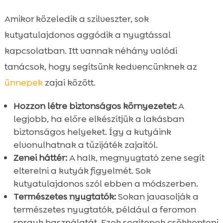
Amikor közeledik a szilveszter, sok
kutyatulajdonos aggódik a nyugtással
kapcsolatban. Itt vannak néhány valódi
tanácsok, hogy segítsünk kedvencünknek az
ünnepek
zajai között.
Hozzon létre biztonságos környezetet:
A
legjobb, ha előre elkészítjük a lakásban
biztonságos helyeket. Így a kutyáink
elvonulhatnak a tűzijáték zajaitól.
Zenei háttér:
A halk, megnyugtató zene segít
elterelni a kutyák figyelmét. Sok
kutyatulajdonos szól ebben a módszerben.
Természetes nyugtatók:
Sokan javasolják a
természetes nyugtatók, például a feromon
sprayk használatát. Ezek segítenek csökkenteni