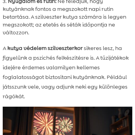
Nyugalom és rutin:
Ne feledjük, hogy
kutyánknak fontos a megszokott napi rutin
betartása. A szilveszter kutya számára is legyen
megszokott; az etetés és séták időpontja ne
változzon.
A
kutya védelem szilveszterkor
sikeres lesz, ha
figyelünk a pszichés felkészítésre is. A tűzijátékok
idejére érdemes valamilyen kellemes
foglalatosságot biztosítani kutyánknak. Például
játsszunk vele, vagy adjunk neki egy különleges
rágókát.