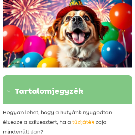
Tartalomjegyzék
3
Bevezetés
Hogyan lehet, hogy a kutyánk nyugodtan

Kutya védelem szilveszterkor
élvezze a szilvesztert, ha a
tűzijáték
zaja

Szilveszteri tűzijáték hatása a kutyákra
mindenütt van?
