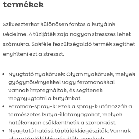
termékek
Szilveszterkor különösen fontos a kutyáink
védelme. A tűzijáték zaja nagyon stresszes lehet
számukra. Sokféle feszültségoldó termék segíthet
enyhíteni ezt a stresszt.
Nyugtató nyakörvek: Olyan nyakörvek, melyek
gyógynövényekkel vagy feromonokkal
vannak impregnáltak, és segítenek
megnyugtatni a kutyánkat.
Feromon-spray-k: Ezek a spray-k utánozzák a
természetes kutya-illatanyagokat, melyek
hatékonyan csökkenthetik a szorongást.
Nyugtató hatású táplálékkiegészítők: Vannak
olyan táplálékkiegészítők, amelyek