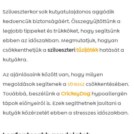
Otthoni módszerek a kutyák nyugtatására

Szilveszterkor sok kutyatulajdonos aggódik
Feszültség oldására szolgáló termékek

kedvencük biztonságáért. Összegyűjtöttünk a
Hogyan készítsük elő a kutyánkat

legjobb tippeket és trükköket, hogy segítsünk
szilveszterre?
ebben az időszakban. Megmutatjuk, hogyan
CricksyDog ajánlások

csökkenthetjük a
szilveszteri
tűzijáték
hatását a
Kutya szilveszter 2024-2025

Előre készített biztonságos helyek
kutyákra.

Nyugtató viselkedési technikák

Az ajánlásaink között van, hogy milyen
Állatorvosi tanácsok

megoldások segítenek a
stressz
csökkentésében.
Tippek és tanácsok más

Továbbá, beszélünk a
CricksyDog
hypoallergén
kutyatulajdonosoktól
tápok előnyeiről is. Ezek segíthetnek javítani a
Hogyan tartsunk kutyás szilveszteri bulit?

kutyák közérzetét ebben a stresszes időszakban.
Összefoglaló

FAQ
