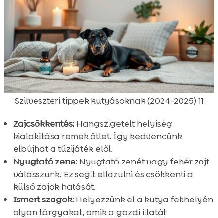
Szilveszteri tippek kutyásoknak (2024-2025) 11
Zajcsökkentés:
Hangszigetelt helyiség
kialakítása remek ötlet. Így kedvencünk
elbújhat a tűzijáték elől.
Nyugtató zene:
Nyugtató zenét vagy fehér zajt
válasszunk. Ez segít ellazulni és csökkenti a
külső zajok hatását.
Ismert szagok:
Helyezzünk el a kutya fekhelyén
olyan tárgyakat, amik a gazdi illatát