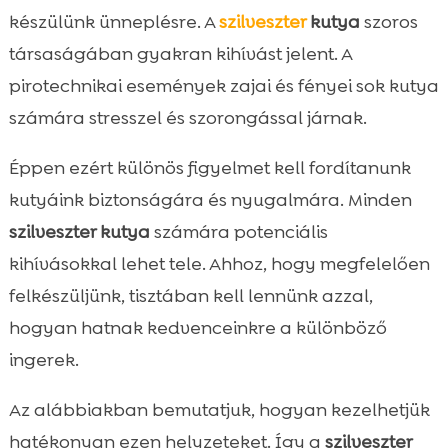
készülünk ünneplésre. A
szilveszter
kutya
szoros
társaságában gyakran kihívást jelent. A
pirotechnikai események zajai és fényei sok kutya
számára stresszel és szorongással járnak.
Éppen ezért különös figyelmet kell fordítanunk
kutyáink biztonságára és nyugalmára. Minden
szilveszter kutya
számára potenciális
kihívásokkal lehet tele. Ahhoz, hogy megfelelően
felkészüljünk, tisztában kell lennünk azzal,
hogyan hatnak kedvenceinkre a különböző
ingerek.
Az alábbiakban bemutatjuk, hogyan kezelhetjük
hatékonyan ezen helyzeteket. Így a
szilveszter