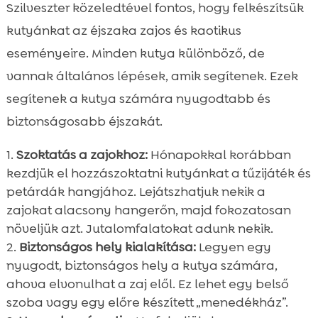
Szilveszter közeledtével fontos, hogy felkészítsük
kutyánkat az éjszaka zajos és kaotikus
eseményeire. Minden kutya különböző, de
vannak általános lépések, amik segítenek. Ezek
segítenek a kutya számára nyugodtabb és
biztonságosabb éjszakát.
Szoktatás a zajokhoz:
Hónapokkal korábban
kezdjük el hozzászoktatni kutyánkat a tűzijáték és
petárdák hangjához. Lejátszhatjuk nekik a
zajokat alacsony hangerőn, majd fokozatosan
növeljük azt. Jutalomfalatokat adunk nekik.
Biztonságos hely kialakítása:
Legyen egy
nyugodt, biztonságos hely a kutya számára,
ahova elvonulhat a zaj elől. Ez lehet egy belső
szoba vagy egy előre készített „menedékház”.