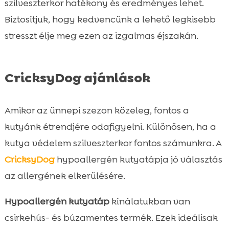
szilveszterkor hatékony és eredményes lehet.
Biztosítjuk, hogy kedvencünk a lehető legkisebb
stresszt élje meg ezen az izgalmas éjszakán.
CricksyDog ajánlások
Amikor az ünnepi szezon közeleg, fontos a
kutyánk étrendjére odafigyelni. Különösen, ha a
kutya védelem szilveszterkor fontos számunkra. A
CricksyDog
hypoallergén kutyatápja jó választás
az allergének elkerülésére.
Hypoallergén kutyatáp
kínálatukban van
csirkehús- és búzamentes termék. Ezek ideálisak