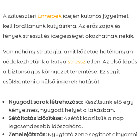
A szilveszteri
ünnepek
idején különös figyelmet
kell fordítanunk kutyáinkra. Az erős zajok és
fények stresszt és idegességet okozhatnak nekik.
Van néhány stratégia, amit követve hatékonyan
védekezhetünk a kutya
stressz
ellen. Az első lépés
a biztonságos környezet teremtése. Ez segít
csökkenteni a külső ingerek hatását.
Nyugodt sarok létrehozása:
Készítsünk elő egy
kényelmes, nyugodt helyet a lakásban.
Sétáltatás időzítése:
A sétát időzítsük a nap
legcsendesebb időszakára.
Zenelejátszás:
Nyugtató zene segíthet elnyomni