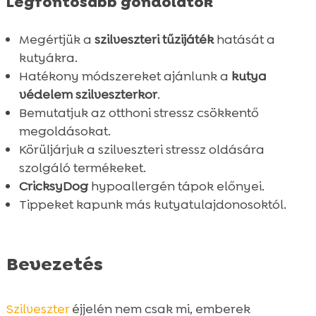
Legfontosabb gondolatok
Megértjük a
szilveszteri tűzijáték
hatását a
kutyákra.
Hatékony módszereket ajánlunk a
kutya
védelem szilveszterkor
.
Bemutatjuk az otthoni stressz csökkentő
megoldásokat.
Körüljárjuk a szilveszteri stressz oldására
szolgáló termékeket.
CricksyDog
hypoallergén tápok előnyei.
Tippeket kapunk más kutyatulajdonosoktól.
Bevezetés
Szilveszter
éjjelén nem csak mi, emberek