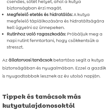
csendes, sötét helyet, ahol a kutya
biztonságban érzi magát.
Megfelelő etetés és hidratálás:
A kutya
megfelelő táplálkozására és hidratáltságára
kell ügyelni az ünnepeken.
Rutinhoz való ragaszkodás:
Próbáljuk meg a
napi rutint fenntartani, hogy csökkentsük a
stresszt.
Az
állatorvosi tanácsok
betartása segít a kutya
biztonságában és nyugalmában. Ezzel a gazdik
is nyugodtabbak lesznek az év utolsó napján.
Tippek és tanácsok más
kutyatulajdonosoktól