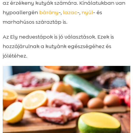
az érzékeny kutyák számára. Kínálatukban van
hypoallergén
bárány
-,
lazac
-,
nyúl
- és
marhahúsos száraztáp is.
Az Ely nedvestápok is jó választások. Ezek is
hozzájárulnak a kutyánk egészségéhez és
jólétéhez.