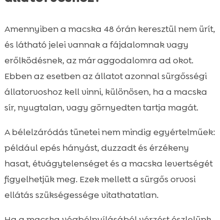
Amennyiben a macska 48 órán keresztül nem ürít,
és látható jelei vannak a fájdalomnak vagy
erőlködésnek, az már aggodalomra ad okot.
Ebben az esetben az állatot azonnal sürgősségi
állatorvoshoz kell vinni, különösen, ha a macska
sír, nyugtalan, vagy görnyedten tartja magát.
A bélelzáródás tünetei nem mindig egyértelműek:
például epés hányást, duzzadt és érzékeny
hasat, étvágytelenséget és a macska levertségét
figyelhetjük meg. Ezek mellett a sürgős orvosi
ellátás szükségessége vitathatatlan.
Ha a macska végbélnyílásából vérzést észlelünk,