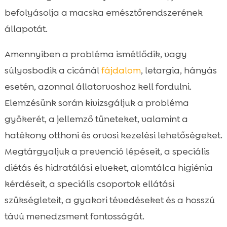
befolyásolja a macska emésztőrendszerének
Szőrlabda-menedzsment: kefélés és

kiegészítők
állapotát.
Idős, elhízott és krónikus beteg macskák

Amennyiben a probléma ismétlődik, vagy
speciális igényei
súlyosbodik a cicánál
fájdalom
, letargia, hányás
Gyakori hibák, amelyek rontják a

székrekedést
esetén, azonnal állatorvoshoz kell fordulni.
Hosszú távú menedzsment és naplózás
Elemzésünk során kivizsgáljuk a probléma

Összefoglaló
gyökerét, a jellemző tüneteket, valamint a

FAQ
hatékony otthoni és orvosi kezelési lehetőségeket.

Megtárgyaljuk a prevenció lépéseit, a speciális
diétás és hidratálási elveket, alomtálca higiénia
kérdéseit, a speciális csoportok ellátási
szükségleteit, a gyakori tévedéseket és a hosszú
távú menedzsment fontosságát.