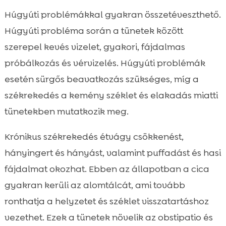
Húgyúti problémákkal gyakran összetéveszthető.
Húgyúti probléma során a tünetek között
szerepel kevés vizelet, gyakori, fájdalmas
próbálkozás és vérvizelés. Húgyúti problémák
esetén sürgős beavatkozás szükséges, míg a
székrekedés a kemény széklet és elakadás miatti
tünetekben mutatkozik meg.
Krónikus székrekedés étvágy csökkenést,
hányingert és hányást, valamint puffadást és hasi
fájdalmat okozhat. Ebben az állapotban a cica
gyakran kerüli az alomtálcát, ami tovább
ronthatja a helyzetet és széklet visszatartáshoz
vezethet. Ezek a tünetek növelik az obstipatio és