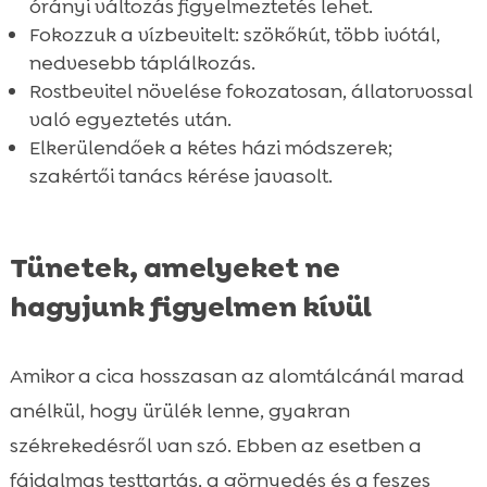
órányi változás figyelmeztetés lehet.
Fokozzuk a vízbevitelt: szökőkút, több ivótál,
nedvesebb táplálkozás.
Rostbevitel növelése fokozatosan, állatorvossal
való egyeztetés után.
Elkerülendőek a kétes házi módszerek;
szakértői tanács kérése javasolt.
Tünetek, amelyeket ne
hagyjunk figyelmen kívül
Amikor a cica hosszasan az alomtálcánál marad
anélkül, hogy ürülék lenne, gyakran
székrekedésről van szó. Ebben az esetben a
fájdalmas testtartás, a görnyedés és a feszes