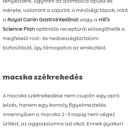
tényezőkre, úgymint az alomtálca típusa és
mérete, valamint a zajszint. A minőségi tápok, mint
a
Royal Canin Gastrointestinal
vagy a
Hill’s
Science Plan
optimális receptúrái elősegíthetik a
megfelelő rost- és nedvességtartalom
biztosítását, így támogatva az emésztést.
macska székrekedés
A macska székrekedése nem csupán egy apró
jelzés, hanem egy komoly figyelmeztetés.
Amennyiben a macska 2–3 napig nem végez
ürítést, az aggodalomra ad okot. Ennek gyakori