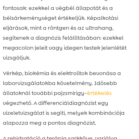
fontosak: ezekkel a végbél állapotát és a
bélsárkeménységet értékeljük. Képalkotási
eljárások, mint a röntgen és az ultrahang,
segítenek a diagnózis felállításában: ezekkel
megacolon jeleit vagy idegen testek jelenlétét
vizsgáljuk.
Vérkép, biokémia és elektrolitok bevonása a
laborvizsgálatokba követelmény. Idősebb
állatoknál további pajzsmirigy-
értékelés
végezhető. A differenciáldiagnózist egy
vizeletvizsgálat is segíti, melyek kombinációja
alapozza meg a pontos diagnózist.
A rehidratáció a terápia sarkköve, variálva