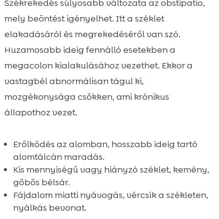
Székrekedés súlyosabb változata az obstipatio,
mely beöntést igényelhet. Itt a széklet
elakadásáról és megrekedéséről van szó.
Huzamosabb ideig fennálló esetekben a
megacolon kialakulásához vezethet. Ekkor a
vastagbél abnormálisan tágul ki,
mozgékonysága csökken, ami krónikus
állapothoz vezet.
Erőlködés az alomban, hosszabb ideig tartó
alomtálcán maradás.
Kis mennyiségű vagy hiányzó széklet, kemény,
göbös bélsár.
Fájdalom miatti nyávogás, vércsík a székleten,
nyálkás bevonat.