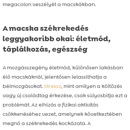
megacolon veszélyét a macskákban.
A macska székrekedés
leggyakoribb okai: életmód,
táplálkozás, egészség
A mozgásszegény életmód, különösen lakásban
élő macskáknál, jelentősen lelassíthatja a
bélmozgásokat.
Stressz
, mint amilyen a költözés
vagy új családtag érkezése, csak súlyosbítja ezt a
problémát. Az elhízás a fizikai aktivitás
csökkenéséhez vezet, amelynek következtében
megnő a székrekedés kockázata. A