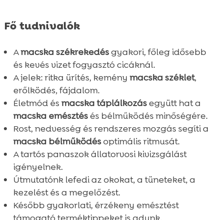
Fő tudnivalók
A
macska székrekedés
gyakori, főleg idősebb
és kevés vizet fogyasztó cicáknál.
A jelek: ritka ürítés, kemény
macska széklet
,
erőlködés, fájdalom.
Életmód és
macska táplálkozás
együtt hat a
macska emésztés
és bélműködés minőségére.
Rost, nedvesség és rendszeres mozgás segíti a
macska bélműködés
optimális ritmusát.
A tartós panaszok állatorvosi kivizsgálást
igényelnek.
Útmutatónk lefedi az okokat, a tüneteket, a
kezelést és a megelőzést.
Később gyakorlati, érzékeny emésztést
támogató terméktippeket is adunk.