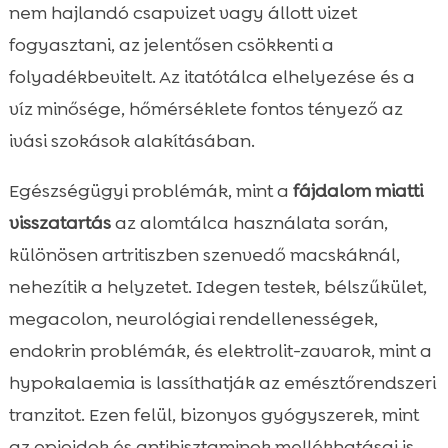
nem hajlandó csapvizet vagy állott vizet
fogyasztani, az jelentősen csökkenti a
folyadékbevitelt. Az itatótálca elhelyezése és a
víz minősége, hőmérséklete fontos tényező az
ivási szokások alakításában.
Egészségügyi problémák, mint a
fájdalom miatti
visszatartás
az alomtálca használata során,
különösen artritiszben szenvedő macskáknál,
nehezítik a helyzetet. Idegen testek, bélszűkület,
megacolon, neurológiai rendellenességek,
endokrin problémák, és elektrolit-zavarok, mint a
hypokalaemia is lassíthatják az emésztőrendszeri
tranzitot. Ezen felül, bizonyos gyógyszerek, mint
az opioidok és antihisztaminok mellékhatásai is