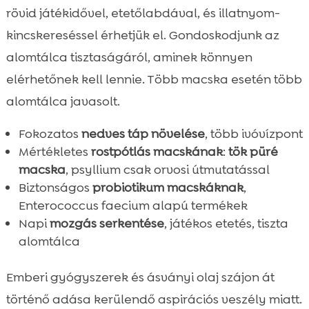
rövid játékidővel, etetőlabdával, és illatnyom-
kincskereséssel érhetjük el. Gondoskodjunk az
alomtálca tisztaságáról, aminek könnyen
elérhetőnek kell lennie. Több macska esetén több
alomtálca javasolt.
Fokozatos
nedves táp növelése
, több ivóvízpont
Mértékletes
rostpótlás macskának
:
tök püré
macska
, psyllium csak orvosi útmutatással
Biztonságos
probiotikum macskáknak
,
Enterococcus faecium alapú termékek
Napi
mozgás serkentése
, játékos etetés, tiszta
alomtálca
Emberi gyógyszerek és ásványi olaj szájon át
történő adása kerülendő aspirációs veszély miatt.