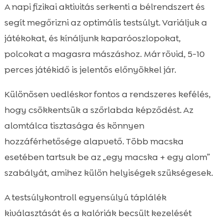
A napi fizikai aktivitás serkenti a bélrendszert és
segít megőrizni az optimális testsúlyt. Variáljuk a
játékokat, és kínáljunk kaparóoszlopokat,
polcokat a magasra mászáshoz. Már rövid, 5-10
perces játékidő is jelentős előnyökkel jár.
Különösen vedléskor fontos a rendszeres kefélés,
hogy csökkentsük a szőrlabda képződést. Az
alomtálca tisztasága és könnyen
hozzáférhetősége alapvető. Több macska
esetében tartsuk be az „egy macska + egy alom”
szabályát, amihez külön helyiségek szükségesek.
A testsúlykontroll egyensúlyú táplálék
kiválasztását és a kalóriák becsült kezelését