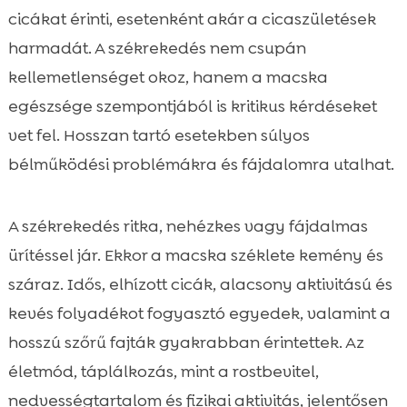
életmód, táplálkozás, egészség
cicákat érinti, esetenként akár a cicaszületések
macska székrekedés

harmadát. A székrekedés nem csupán
Tünetek, amelyeket ne hagyjunk figyelmen

kellemetlenséget okoz, hanem a macska
kívül
egészsége szempontjából is kritikus kérdéseket
Mikor forduljunk azonnal állatorvoshoz?

vet fel. Hosszan tartó esetekben súlyos
Otthoni elsősegély: mit tehetünk

bélműködési problémákra és fájdalomra utalhat.
biztonságosan?
Állatorvosi diagnosztika és kezelési

lehetőségek
A székrekedés ritka, nehézkes vagy fájdalmas
Megelőzés: étrend, hidratálás és életmód

ürítéssel jár. Ekkor a macska széklete kemény és
Táplálkozási útmutató székrekedésre

száraz. Idős, elhízott cicák, alacsony aktivitású és
hajlamos macskáknak
kevés folyadékot fogyasztó egyedek, valamint a
CricksyCat ajánlások: érzékeny emésztésre

hosszú szőrű fajták gyakrabban érintettek. Az
optimalizálva
életmód, táplálkozás, mint a rostbevitel,
Alomtálca-higiénia és viselkedési tényezők

nedvességtartalom és fizikai aktivitás, jelentősen
Hidratálási trükkök válogatós cicáknak
