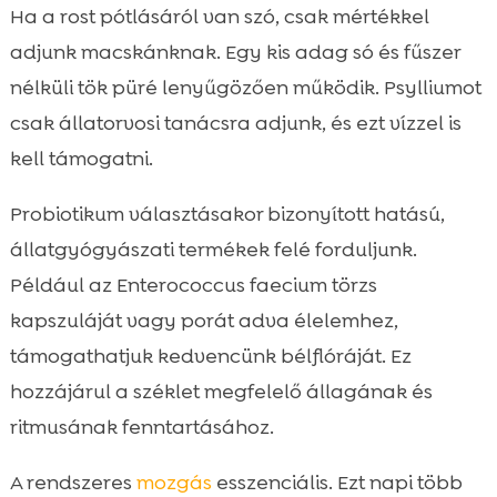
Ha a rost pótlásáról van szó, csak mértékkel
adjunk macskánknak. Egy kis adag só és fűszer
nélküli tök püré lenyűgözően működik. Psylliumot
csak állatorvosi tanácsra adjunk, és ezt vízzel is
kell támogatni.
Probiotikum választásakor bizonyított hatású,
állatgyógyászati termékek felé forduljunk.
Például az Enterococcus faecium törzs
kapszuláját vagy porát adva élelemhez,
támogathatjuk kedvencünk bélflóráját. Ez
hozzájárul a széklet megfelelő állagának és
ritmusának fenntartásához.
A rendszeres
mozgás
esszenciális. Ezt napi több