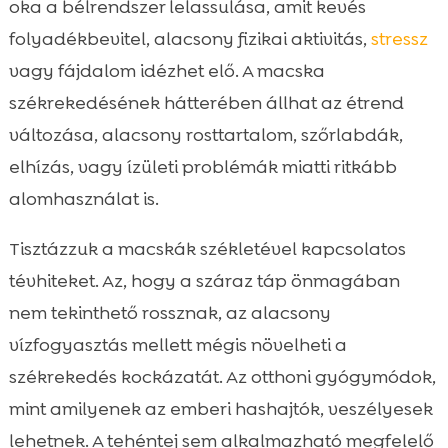
oka a bélrendszer lelassulása, amit kevés
folyadékbevitel, alacsony fizikai aktivitás,
stressz
vagy fájdalom idézhet elő. A macska
székrekedésének hátterében állhat az étrend
változása, alacsony rosttartalom, szőrlabdák,
elhízás, vagy ízületi problémák miatti ritkább
alomhasználat is.
Tisztázzuk a macskák székletével kapcsolatos
tévhiteket. Az, hogy a száraz táp önmagában
nem tekinthető rossznak, az alacsony
vízfogyasztás mellett mégis növelheti a
székrekedés kockázatát. Az otthoni gyógymódok,
mint amilyenek az emberi hashajtók, veszélyesek
lehetnek. A tehéntej sem alkalmazható megfelelő