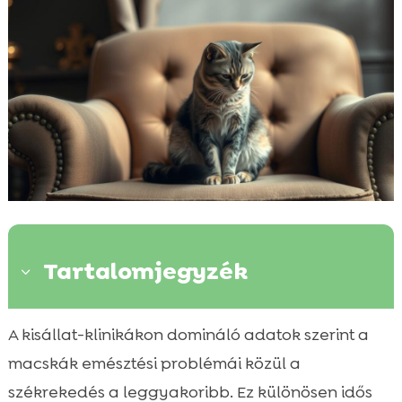
Tartalomjegyzék
3
Mi az a székrekedés macskáknál és
A kisállat-klinikákon domináló adatok szerint a

hogyan ismerjük fel?
macskák emésztési problémái közül a
A macska székrekedés leggyakoribb okai:

székrekedés a leggyakoribb. Ez különösen idős