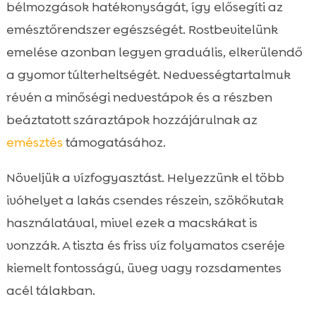
bélmozgások hatékonyságát, így elősegíti az
emésztőrendszer egészségét. Rostbevitelünk
emelése azonban legyen graduális, elkerülendő
a gyomor túlterheltségét. Nedvességtartalmuk
révén a minőségi nedvestápok és a részben
beáztatott száraztápok hozzájárulnak az
emésztés
támogatásához.
Növeljük a vízfogyasztást. Helyezzünk el több
ivóhelyet a lakás csendes részein, szökőkutak
használatával, mivel ezek a macskákat is
vonzzák. A tiszta és friss víz folyamatos cseréje
kiemelt fontosságú, üveg vagy rozsdamentes
acél tálakban.