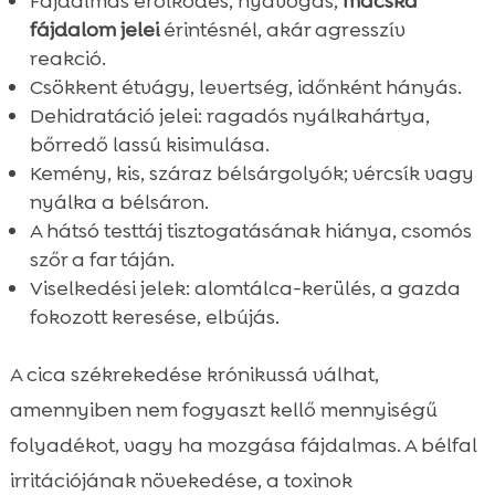
Fájdalmas erőlködés, nyávogás,
macska
fájdalom jelei
érintésnél, akár agresszív
reakció.
Csökkent étvágy, levertség, időnként hányás.
Dehidratáció jelei: ragadós nyálkahártya,
bőrredő lassú kisimulása.
Kemény, kis, száraz bélsárgolyók; vércsík vagy
nyálka a bélsáron.
A hátsó testtáj tisztogatásának hiánya, csomós
szőr a far táján.
Viselkedési jelek: alomtálca-kerülés, a gazda
fokozott keresése, elbújás.
A cica székrekedése krónikussá válhat,
amennyiben nem fogyaszt kellő mennyiségű
folyadékot, vagy ha mozgása fájdalmas. A bélfal
irritációjának növekedése, a toxinok