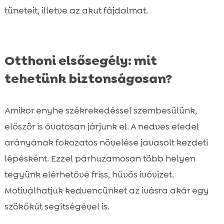
tüneteit, illetve az akut fájdalmat.
Otthoni elsősegély: mit
tehetünk biztonságosan?
Amikor enyhe székrekedéssel szembesülünk,
először is óvatosan járjunk el. A nedves eledel
arányának fokozatos növelése javasolt kezdeti
lépésként. Ezzel párhuzamosan több helyen
tegyünk elérhetővé friss, hűvös ivóvizet.
Motiválhatjuk kedvencünket az ivásra akár egy
szökőkút segítségével is.