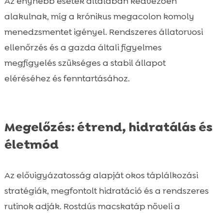
Az enyhébb esetek általában kedvezően
alakulnak, míg a krónikus megacolon komoly
menedzsmentet igényel. Rendszeres állatorvosi
ellenőrzés és a gazda általi figyelmes
megfigyelés szükséges a stabil állapot
eléréséhez és fenntartásához.
Megelőzés: étrend, hidratálás és
életmód
Az elővigyázatosság alapját okos táplálkozási
stratégiák, megfontolt hidratáció és a rendszeres
rutinok adják. Rostdús macskatáp növeli a