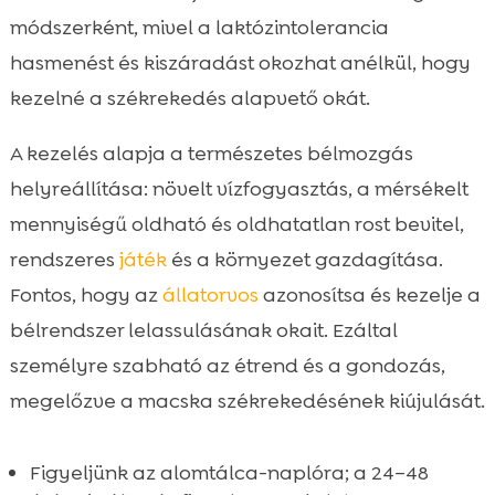
módszerként, mivel a laktózintolerancia
hasmenést és kiszáradást okozhat anélkül, hogy
kezelné a székrekedés alapvető okát.
A kezelés alapja a természetes bélmozgás
helyreállítása: növelt vízfogyasztás, a mérsékelt
mennyiségű oldható és oldhatatlan rost bevitel,
rendszeres
játék
és a környezet gazdagítása.
Fontos, hogy az
állatorvos
azonosítsa és kezelje a
bélrendszer lelassulásának okait. Ezáltal
személyre szabható az étrend és a gondozás,
megelőzve a macska székrekedésének kiújulását.
Figyeljünk az alomtálca-naplóra; a 24–48