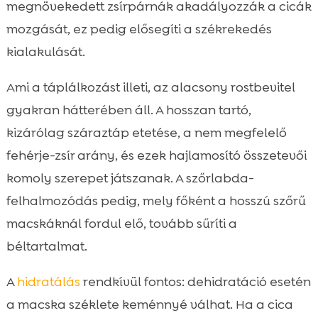
megnövekedett zsírpárnák akadályozzák a cicák
mozgását, ez pedig elősegíti a székrekedés
kialakulását.
Ami a táplálkozást illeti, az alacsony rostbevitel
gyakran hátterében áll. A hosszan tartó,
kizárólag száraztáp etetése, a nem megfelelő
fehérje-zsír arány, és ezek hajlamosító összetevői
komoly szerepet játszanak. A szőrlabda-
felhalmozódás pedig, mely főként a hosszú szőrű
macskáknál fordul elő, tovább sűríti a
béltartalmat.
A
hidratálás
rendkívül fontos: dehidratáció esetén
a macska széklete keménnyé válhat. Ha a cica