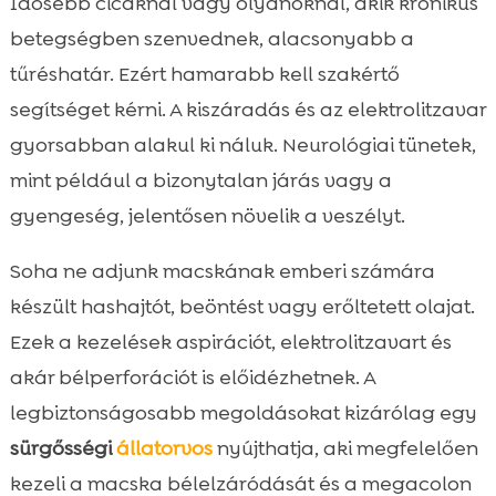
Idősebb cicáknál vagy olyanoknál, akik krónikus
betegségben szenvednek, alacsonyabb a
tűréshatár. Ezért hamarabb kell szakértő
segítséget kérni. A kiszáradás és az elektrolitzavar
gyorsabban alakul ki náluk. Neurológiai tünetek,
mint például a bizonytalan járás vagy a
gyengeség, jelentősen növelik a veszélyt.
Soha ne adjunk macskának emberi számára
készült hashajtót, beöntést vagy erőltetett olajat.
Ezek a kezelések aspirációt, elektrolitzavart és
akár bélperforációt is előidézhetnek. A
legbiztonságosabb megoldásokat kizárólag egy
sürgősségi
állatorvos
nyújthatja, aki megfelelően
kezeli a macska bélelzáródását és a megacolon