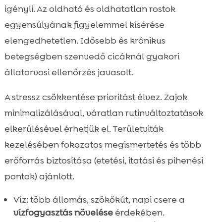
igényli. Az oldható és oldhatatlan rostok
egyensúlyának figyelemmel kísérése
elengedhetetlen. Idősebb és krónikus
betegségben szenvedő cicáknál gyakori
állatorvosi ellenőrzés javasolt.
A stressz csökkentése prioritást élvez. Zajok
minimalizálásával, váratlan rutinváltoztatások
elkerülésével érhetjük el. Területviták
kezelésében fokozatos megismertetés és több
erőforrás biztosítása (etetési, itatási és pihenési
pontok) ajánlott.
Víz: több állomás, szökőkút, napi csere a
vízfogyasztás növelése
érdekében.