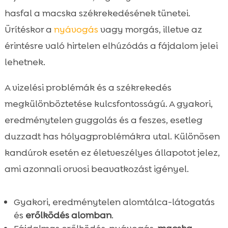
hasfal a macska székrekedésének tünetei.
Ürítéskor a
nyávogás
vagy morgás, illetve az
érintésre való hirtelen elhúzódás a fájdalom jelei
lehetnek.
A vizelési problémák és a székrekedés
megkülönböztetése kulcsfontosságú. A gyakori,
eredménytelen guggolás és a feszes, esetleg
duzzadt has hólyagproblémákra utal. Különösen
kandúrok esetén ez életveszélyes állapotot jelez,
ami azonnali orvosi beavatkozást igényel.
Gyakori, eredménytelen alomtálca-látogatás
és
erőlködés alomban
.