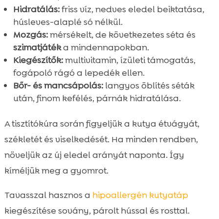
Hidratálás:
friss víz, nedves eledel beiktatása,
húsleves-alaplé só nélkül.
Mozgás:
mérsékelt, de következetes séta és
szimatjáték
a mindennapokban.
Kiegészítők:
multivitamin, ízületi támogatás,
fogápoló rágó a lepedék ellen.
Bőr- és mancsápolás:
langyos öblítés séták
után, finom kefélés, párnák hidratálása.
A tisztítókúra során figyeljük a kutya étvágyát,
székletét és viselkedését. Ha minden rendben,
növeljük az új eledel arányát naponta. Így
kíméljük meg a gyomrot.
Tavasszal hasznos a
hipoallergén kutyatáp
kiegészítése sovány, párolt hússal és rosttal.