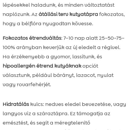
lépésekkel haladunk, és minden változtatást
naplózunk. Az
átállási terv kutyatápra
fokozatos,
hogy a bélflóra nyugodtan kövesse.
Fokozatos étrendváltás
: 7–10 nap alatt 25–50–75–
100% arányban keverjük az új eledelt a régivel.
Ha érzékenyebb a gyomor, lassítunk, és
hipoallergén étrend kutyáknak
opciót
választunk, például bárányt, lazacot, nyulat
vagy rovarfehérjét.
Hidratálás
kulcs: nedves eledel bevezetése, vagy
langyos víz a száraztápra. Ez támogatja az
emésztést, és segít a méregtelenítő