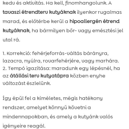
kedv és aktivitás. Ha kell, finomhangolunk. A
tavaszi étrendterv kutyáknak
ilyenkor rugalmas
marad, és előtérbe kerül a
hipoallergén étrend
kutyáknak
, ha bármilyen bőr- vagy emésztési jel
utal rá.
Korrekció: fehérjeforrás-váltás bárányra,
lazacra, nyúlra, rovarfehérjére, vagy marhára.
Tempó igazítása: maradunk egy lépésnél, ha
az
átállási terv kutyatápra
közben enyhe
változást észlelünk.
Így épül fel a kíméletes, mégis hatékony
rendszer, amelyet könnyű követni a
mindennapokban, és amely a kutyánk valós
igényeire reagál.