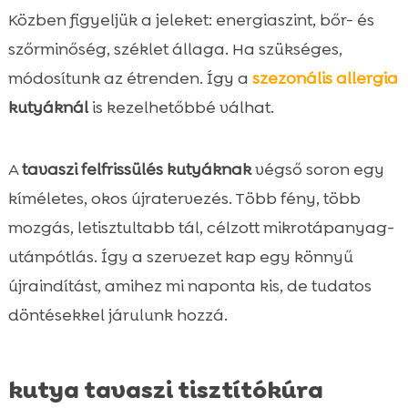
Közben figyeljük a jeleket: energiaszint, bőr- és
szőrminőség, széklet állaga. Ha szükséges,
módosítunk az étrenden. Így a
szezonális allergia
kutyáknál
is kezelhetőbbé válhat.
A
tavaszi felfrissülés kutyáknak
végső soron egy
kíméletes, okos újratervezés. Több fény, több
mozgás, letisztultabb tál, célzott mikrotápanyag-
utánpótlás. Így a szervezet kap egy könnyű
újraindítást, amihez mi naponta kis, de tudatos
döntésekkel járulunk hozzá.
kutya tavaszi tisztítókúra