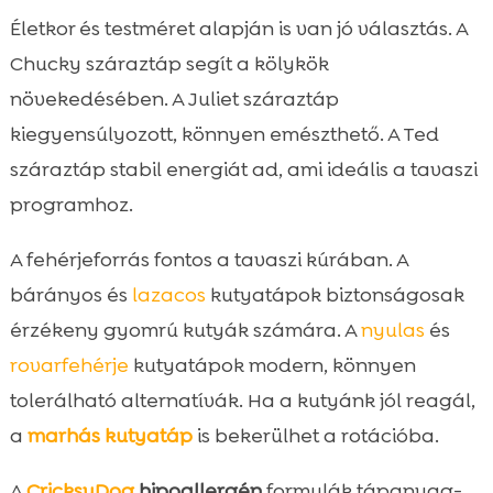
Életkor és testméret alapján is van jó választás. A
Chucky száraztáp segít a kölykök
növekedésében. A Juliet száraztáp
kiegyensúlyozott, könnyen emészthető. A Ted
száraztáp stabil energiát ad, ami ideális a tavaszi
programhoz.
A fehérjeforrás fontos a tavaszi kúrában. A
bárányos és
lazacos
kutyatápok biztonságosak
érzékeny gyomrú kutyák számára. A
nyulas
és
rovarfehérje
kutyatápok modern, könnyen
tolerálható alternatívák. Ha a kutyánk jól reagál,
a
marhás kutyatáp
is bekerülhet a rotációba.
A
CricksyDog
hipoallergén
formulák tápanyag-