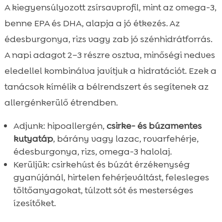
A kiegyensúlyozott zsírsavprofil, mint az omega-3,
benne EPA és DHA, alapja a jó étkezés. Az
édesburgonya, rizs vagy zab jó szénhidrátforrás.
A napi adagot 2–3 részre osztva, minőségi nedves
eledellel kombinálva javítjuk a hidratációt. Ezek a
tanácsok kímélik a bélrendszert és segítenek az
allergénkerülő étrendben.
Adjunk: hipoallergén,
csirke- és búzamentes
kutyatáp
, bárány vagy lazac, rovarfehérje,
édesburgonya, rizs, omega-3 halolaj.
Kerüljük: csirkehúst és búzát érzékenység
gyanújánál, hirtelen fehérjeváltást, felesleges
töltőanyagokat, túlzott sót és mesterséges
ízesítőket.