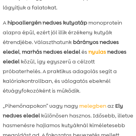
lágyítjuk a falatokat.
A
hipoallergén nedves kutyatáp
monoprotein
alapra épül, ezért jól illik érzékeny kutyák
étrendjébe. Választhatunk
bárányos nedves
eledel
,
marhás nedves eledel
és
nyulas
nedves
eledel
közül, így egyszerű a célzott
próbaterhelés. A praktikus adagolás segít a
kalóriakontrollban, és válogatós ebeknél
étvágyfokozóként is működik.
„Pihenőnapokon” vagy nagy
melegben
az
Ely
nedves eledel
különösen hasznos. Idősebb, illetve
hasmenésre hajlamos kutyáknál kíméletesebb
megoldást ad. A fokozatos bevezetés mellett