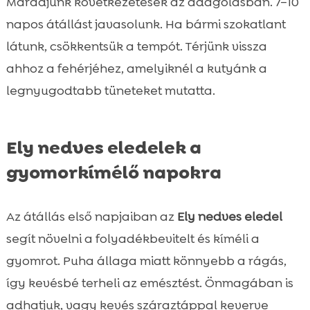
Maradjunk következetesek az adagolásban. 7–10
napos átállást javasolunk. Ha bármi szokatlant
látunk, csökkentsük a tempót. Térjünk vissza
ahhoz a fehérjéhez, amelyiknél a kutyánk a
legnyugodtabb tüneteket mutatta.
Ely nedves eledelek a
gyomorkímélő napokra
Az átállás első napjaiban az
Ely nedves eledel
segít növelni a folyadékbevitelt és kíméli a
gyomrot. Puha állaga miatt könnyebb a rágás,
így kevésbé terheli az emésztést. Önmagában is
adhatjuk, vagy kevés száraztáppal keverve