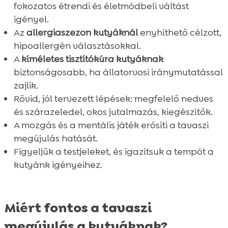
fokozatos étrendi és életmódbeli váltást
igényel.
Az
allergiaszezon kutyáknál
enyhíthető célzott,
hipoallergén választásokkal.
A
kíméletes tisztítókúra kutyáknak
biztonságosabb, ha állatorvosi iránymutatással
zajlik.
Rövid, jól tervezett lépések: megfelelő nedves
és szárazeledel, okos jutalmazás, kiegészítők.
A mozgás és a mentális játék erősíti a tavaszi
megújulás hatását.
Figyeljük a testjeleket, és igazítsuk a tempót a
kutyánk igényeihez.
Miért fontos a tavaszi
megújulás a kutyáknak?