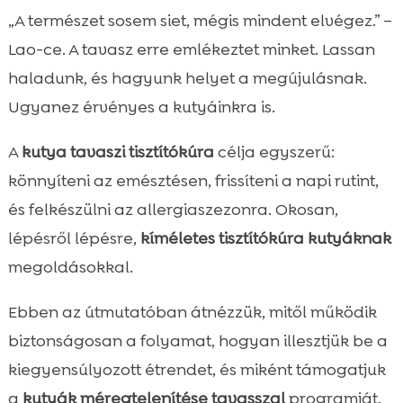
Miért fontos a tavaszi megújulás a
„A természet sosem siet, mégis mindent elvégez.” –

kutyáknak?
Lao-ce. A tavasz erre emlékeztet minket. Lassan
kutya tavaszi tisztítókúra

haladunk, és hagyunk helyet a megújulásnak.
Állatorvosi egyeztetés: mikor, miért és

Ugyanez érvényes a kutyáinkra is.
hogyan?
Jelek, hogy a kutyádnak szüksége lehet
A
kutya tavaszi tisztítókúra
célja egyszerű:

tisztítókúrára
könnyíteni az emésztésen, frissíteni a napi rutint,
Biztonság mindenek előtt: mit ne tegyünk a

és felkészülni az allergiaszezonra. Okosan,
tisztítókúra alatt
lépésről lépésre,
kíméletes tisztítókúra kutyáknak
Alapok: hogyan épül fel egy kíméletes

megoldásokkal.
tavaszi tisztítókúra?
Étkezési irányelvek: mit adjunk és mit

Ebben az útmutatóban átnézzük, mitől működik
kerüljünk?
biztonságosan a folyamat, hogyan illesztjük be a
CricksyDog ajánlások a tavaszi

kiegyensúlyozott étrendet, és miként támogatjuk
tisztítókúrához
a
kutyák méregtelenítése tavasszal
programját.