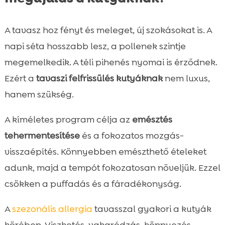
A tavasz hoz fényt és meleget, új szokásokat is. A
napi séta hosszabb lesz, a pollenek szintje
megemelkedik. A téli pihenés nyomai is érződnek.
Ezért a
tavaszi felfrissülés kutyáknak
nem luxus,
hanem szükség.
A kíméletes program célja az
emésztés
tehermentesítése
és a fokozatos mozgás-
visszaépítés. Könnyebben emészthető ételeket
adunk, majd a tempót fokozatosan növeljük. Ezzel
csökken a puffadás és a fáradékonyság.
A
szezonális allergia
tavasszal gyakori a kutyák