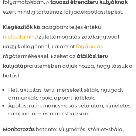
folyamatokban. A
tavaszi étrendterv kutyáknak
ezért mindig tartalmaz folyadékpótlási lépést.
Kiegészítők
kis adagban: teljes értékű
multivitamin
, ízülettámogatás zöldkagylóval
vagy kollagénnel, valamint
fogápolás
rágótermékekkel. Ezeket az
átállási terv
kutyatápra
ütemében adjuk hozzá, hogy lássuk a
hatást.
Heti aktivitás-terv: mérsékelt séták, nyugodt
orrmunkák, rövid apport-játékok.
Ápolási rutin: mancsmosás séta után, kíméletes
sampon, orr- és mancsbalzsam.
Monitorozás
hetente: súlymérés, széklet-skála,