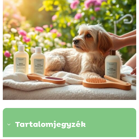
Tartalomjegyzék
3