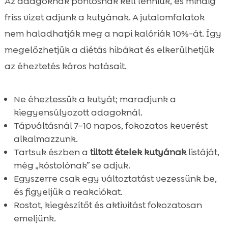
Az adagoknak pontosnak kell lenniük, és mindig
friss vizet adjunk a kutyának. A jutalomfalatok
nem haladhatják meg a napi kalóriák 10%-át. Így
megelőzhetjük a diétás hibákat és elkerülhetjük
az éheztetés káros hatásait.
Ne éheztessük a kutyát; maradjunk a
kiegyensúlyozott adagoknál.
Tápváltásnál 7–10 napos, fokozatos keverést
alkalmazzunk.
Tartsuk észben a
tiltott ételek kutyának
listáját,
még „kóstolónak” se adjuk.
Egyszerre csak egy változtatást vezessünk be,
és figyeljük a reakciókat.
Rostot, kiegészítőt és aktivitást fokozatosan
emeljünk.