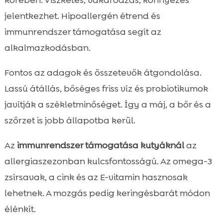
körében. Viszketés, vakaródzás, könnyezés
jelentkezhet. Hipoallergén étrend és
immunrendszer támogatása segít az
alkalmazkodásban.
Fontos az adagok és összetevők átgondolása.
Lassú átállás, bőséges friss víz és probiotikumok
javítják a székletminőséget. Így a máj, a bőr és a
szőrzet is jobb állapotba kerül.
Az
immunrendszer támogatása kutyáknál
az
allergiaszezonban kulcsfontosságú. Az omega-3
zsírsavak, a cink és az E-vitamin hasznosak
lehetnek. A mozgás pedig keringésbarát módon
élénkít.