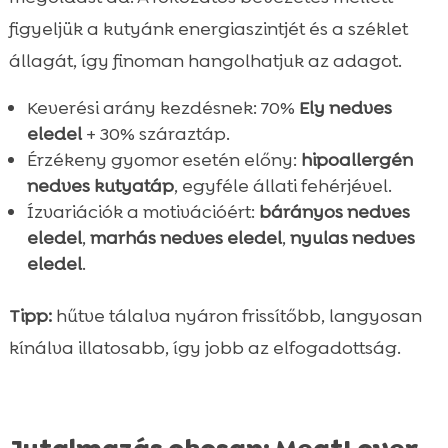
figyeljük a kutyánk energiaszintjét és a széklet
állagát, így finoman hangolhatjuk az adagot.
Keverési arány kezdésnek: 70%
Ely nedves
eledel
+ 30% száraztáp.
Érzékeny gyomor esetén előny:
hipoallergén
nedves kutyatáp
, egyféle állati fehérjével.
Ízvariációk a motivációért:
bárányos nedves
eledel
,
marhás nedves eledel
,
nyulas nedves
eledel
.
Tipp:
hűtve tálalva nyáron frissítőbb, langyosan
kínálva illatosabb, így jobb az elfogadottság.