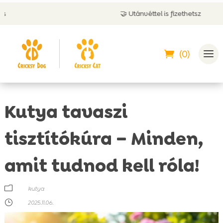
🤝 Utánvéttel is fizethetsz
(0)
Kutya tavaszi
tisztítókúra – Minden,
amit tudnod kell róla!
m
kutya
}
2025.11.06.