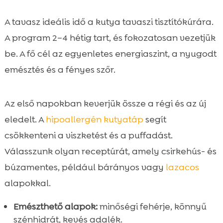
A tavasz ideális idő a kutya tavaszi tisztítókúrára.
A program 2–4 hétig tart, és fokozatosan vezetjük
be. A fő cél az egyenletes energiaszint, a nyugodt
emésztés és a fényes szőr.
Az első napokban keverjük össze a régi és az új
eledelt. A
hipoallergén kutyatáp
segít
csökkenteni a viszketést és a puffadást.
Válasszunk olyan receptúrát, amely csirkehús- és
búzamentes, például bárányos vagy
lazacos
alapokkal.
Emészthető alapok:
minőségi fehérje, könnyű
szénhidrát, kevés adalék.