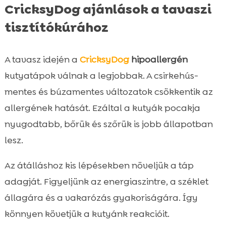
CricksyDog ajánlások a tavaszi
tisztítókúrához
A tavasz idején a
CricksyDog
hipoallergén
kutyatápok válnak a legjobbak. A csirkehús-
mentes és búzamentes változatok csökkentik az
allergének hatását. Ezáltal a kutyák pocakja
nyugodtabb, bőrük és szőrük is jobb állapotban
lesz.
Az átálláshoz kis lépésekben növeljük a táp
adagját. Figyeljünk az energiaszintre, a széklet
állagára és a vakarózás gyakoriságára. Így
könnyen követjük a kutyánk reakcióit.