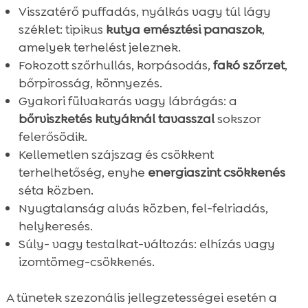
Visszatérő puffadás, nyálkás vagy túl lágy
széklet: tipikus
kutya emésztési panaszok
,
amelyek terhelést jeleznek.
Fokozott szőrhullás, korpásodás,
fakó szőrzet
,
bőrpirosság, könnyezés.
Gyakori fülvakarás vagy lábrágás: a
bőrviszketés kutyáknál tavasszal
sokszor
felerősödik.
Kellemetlen szájszag és csökkent
terhelhetőség, enyhe
energiaszint csökkenés
séta közben.
Nyugtalanság alvás közben, fel-felriadás,
helykeresés.
Súly- vagy testalkat-változás: elhízás vagy
izomtömeg-csökkenés.
A tünetek szezonális jellegzetességei esetén a