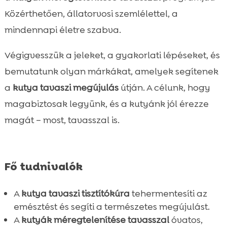
Ely nedves eledelek a gyomorkímélő

Közérthetően, állatorvosi szemlélettel, a
napokra
mindennapi életre szabva.
Jutalmazás okosan: MeatLover 100% hús

jutifalatok
Végigvesszük a jeleket, a gyakorlati lépéseket, és
Vitaminok és kiegészítők: Twinky és Denty a

bemutatunk olyan márkákat, amelyek segítenek
mindennapokban
a
kutya tavaszi megújulás
útján. A célunk, hogy
Bőr- és szőrzetápolás tavaszra hangolva

magabiztosak legyünk, és a kutyánk jól érezze
Válogatós kutyák motiválása

magát – most, tavasszal is.
Napi menüterv a tisztítókúra idejére

Mozgás, játék és mentális stimuláció a jobb

méregtelenítésért
Összefoglaló
Fő tudnivalók

FAQ

A
kutya tavaszi tisztítókúra
tehermentesíti az
emésztést és segíti a természetes megújulást.
A
kutyák méregtelenítése tavasszal
óvatos,