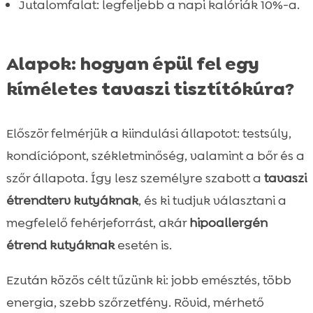
Jutalomfalat: legfeljebb a napi kalóriák 10%-a.
Alapok: hogyan épül fel egy
kíméletes tavaszi tisztítókúra?
Először felmérjük a kiindulási állapotot: testsúly,
kondíciópont, székletminőség, valamint a bőr és a
szőr állapota. Így lesz személyre szabott a
tavaszi
étrendterv kutyáknak
, és ki tudjuk választani a
megfelelő fehérjeforrást, akár
hipoallergén
étrend kutyáknak
esetén is.
Ezután közös célt tűzünk ki: jobb emésztés, több
energia, szebb szőrzetfény. Rövid, mérhető