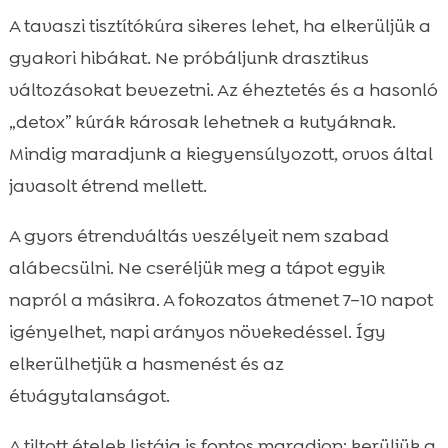
A tavaszi tisztítókúra sikeres lehet, ha elkerüljük a
gyakori hibákat. Ne próbáljunk drasztikus
változásokat bevezetni. Az éheztetés és a hasonló
„detox” kúrák károsak lehetnek a kutyáknak.
Mindig maradjunk a kiegyensúlyozott, orvos által
javasolt étrend mellett.
A gyors étrendváltás veszélyeit nem szabad
alábecsülni. Ne cseréljük meg a tápot egyik
napról a másikra. A fokozatos átmenet 7–10 napot
igényelhet, napi arányos növekedéssel. Így
elkerülhetjük a hasmenést és az
étvágytalanságot.
A tiltott ételek listája is fontos maradjon: kerüljük a