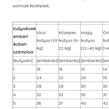
vannak kivételek.
Kutyaévek
Kicsi
Közepes
Nagy
Ór
emberi
kutyus (<9
kutyus (9-
kutyus
ku
évben
kg)
22 kg)
(22-40 kg)
(>
számolva
[kutyaév]
[emberév]
[emberév]
[emberév]
[e
1
18
16
15
14
2
24
22
20
19
3
28
28
30
32
4
32
33
35
37
5
36
37
40
42