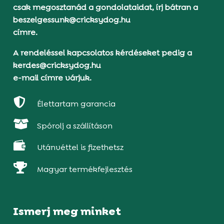
csak megosztanád a gondolataidat, írj bátran a
beszelgessunk@cricksydog.hu
címre.
A rendeléssel kapcsolatos kérdéseket pedig a
kerdes@cricksydog.hu
e-mail címre várjuk.

Élettartam garancia

Spórolj a szállításon

Utánvéttel is fizethetsz

Magyar termékfejlesztés
Ismerj meg minket