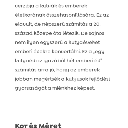
Idős Kutyák
verziója a kutyák és emberek

Kutya tavasz: rovarvédelem!
életkorának összehasonlítására. Ez az

Kutya problémák: Útmutató az
elavult, de népszerű számítás a 20.

egészséghez és viselkedéshez
század közepe óta létezik. De sajnos
Kutya tavasz: Tippek kutyásoknak

nem ilyen egyszerű a kutyaéveket
emberi évekre konvertálni. Ez a „egy
kutyaév az igazából hét emberi év”
számítás arra jó, hogy az emberek
jobban megértsék a kutyusok fejlődési
gyorsaságát a miénkhez képest.
Kor és Méret