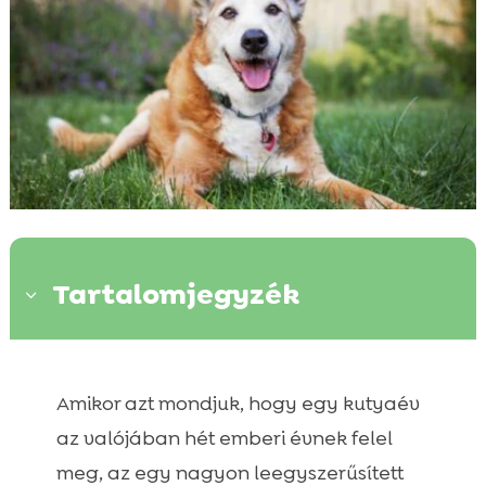
Tartalomjegyzék
3
Kor és Méret

Amikor azt mondjuk, hogy egy kutyaév
Kölyökkutyák Első Hat Hónapja

Kölykök Fél Éves Kortól Három Éves Korig
az valójában hét emberi évnek felel

Kutyák 3 és 6 Év Között
meg, az egy nagyon leegyszerűsített
