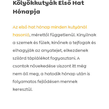
Kölyökkutyák Első Hat
Hónapja
Az első hat hónap minden kutyánál
hasonló
, mérettől függetlenül. Kinyílnak
a szemek és fülek, kinőnek a tejfogak és
elhagyják az anyatejet, elkezdenek
szilárd táplálékot fogyasztani. A
csontok növekedése viszont itt még
nem áll meg, a hatodik hónap után is
folyamatos fejlődésen mennek
keresztül.