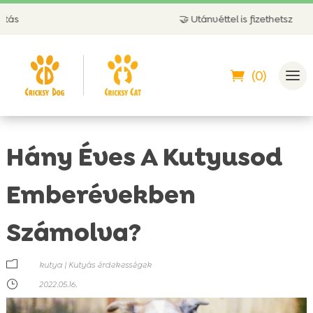
🤝 Utánvéttel is fizethetsz
(0)
Hány Éves A Kutyusod
Emberévekben
Számolva?
m
kutya
|
Kutyás érdekességek
}
2022.05.16.