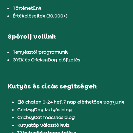
Történetünk
Értékeléseitek (30,000+)
Spórolj velünk
Tenyésztői programunk
GYIK és CricksyDog előfizetés
Kutyás és cicás segítségek
Élő chaten 0-24 heti 7 nap elérhetőek vagyunk
CricksyDog kutyás blog
CricksyCat macskás blog
Kutyatáp választó kvíz
72 kutyafajta bemutatása