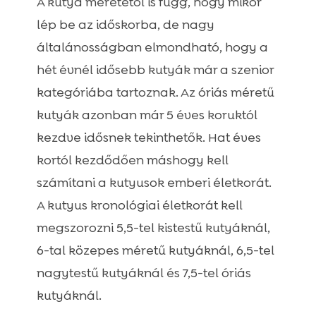
A kutya méretétől is függ, hogy mikor
lép be az időskorba, de nagy
általánosságban elmondható, hogy a
hét évnél idősebb kutyák már a szenior
kategóriába tartoznak. Az óriás méretű
kutyák azonban már 5 éves koruktól
kezdve idősnek tekinthetők. Hat éves
kortól kezdődően máshogy kell
számítani a kutyusok emberi életkorát.
A kutyus kronológiai életkorát kell
megszorozni 5,5-tel kistestű kutyáknál,
6-tal közepes méretű kutyáknál, 6,5-tel
nagytestű kutyáknál és 7,5-tel óriás
kutyáknál.