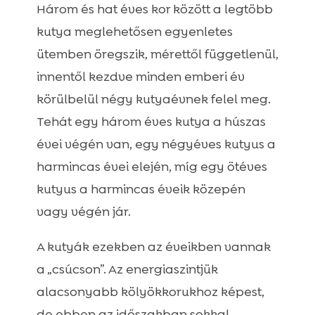
Három és hat éves kor között a legtöbb
kutya meglehetősen egyenletes
ütemben öregszik, mérettől függetlenül,
innentől kezdve minden emberi év
körülbelül négy kutyaévnek felel meg.
Tehát egy három éves kutya a húszas
évei végén van, egy négyéves kutyus a
harmincas évei elején, míg egy ötéves
kutyus a harmincas éveik közepén
vagy végén jár.
A kutyák ezekben az éveikben vannak
a „csúcson”. Az energiaszintjük
alacsonyabb kölyökkorukhoz képest,
de ebben az időszakban sokkal