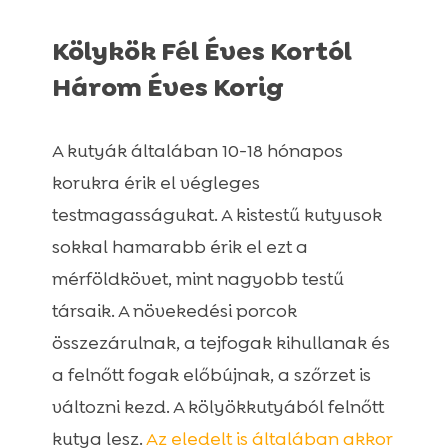
Kölykök Fél Éves Kortól
Három Éves Korig
A kutyák általában 10-18 hónapos
korukra érik el végleges
testmagasságukat. A kistestű kutyusok
sokkal hamarabb érik el ezt a
mérföldkövet, mint nagyobb testű
társaik. A növekedési porcok
összezárulnak, a tejfogak kihullanak és
a felnőtt fogak előbújnak, a szőrzet is
változni kezd. A kölyökkutyából felnőtt
kutya lesz.
Az eledelt is általában akkor