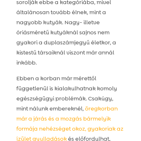
sorolják ebbe a kategóriába, mivel
általánosan tovább élnek, mint a
nagyobb kutyák. Nagy- illetve
óriásméretű kutyáknál sajnos nem
gyakori a duplaszámjegyű életkor, a
kistestű társaiknál viszont már annál
inkább.
Ebben a korban már mérettől
függetlenül is kialakulhatnak komoly
egészségügyi problémák. Csakúgy,
mint nálunk embereknél,
öregkorban
már a járás és a mozgás bármelyik
formája nehézséget okoz, gyakoriak az
ízület gyulladások
és előfordulhat,