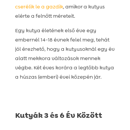
cserélik le a gazdik
, amikor a kutyus
elérte a felnőtt méreteit.
Egy kutya életének első éve egy
embernél 14-18 évnek felel meg, tehát
jól érezhető, hogy a kutyusoknál egy év
alatt mekkora változások mennek
végbe. Két éves korára a legtöbb kutya
a húszas (emberi) évei közepén jár.
Kutyák 3 és 6 Év Között